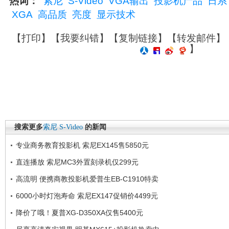
热词：
索尼
S-Video
VGA输出
投影机产品
日系
XGA
高品质
亮度
显示技术
【
打印
】【
我要纠错
】【
复制链接
】【
转发邮件
】
】
搜索更多
索尼
S-Video
的新闻
专业商务教育投影机 索尼EX145售5850元
直连播放 索尼MC3外置刻录机仅299元
高流明 便携商教投影机爱普生EB-C1910特卖
6000小时灯泡寿命 索尼EX147促销价4499元
降价了哦！夏普XG-D350XA仅售5400元