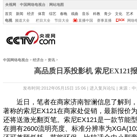
央视网
|
中国网络电视台
|
网站地图
首页
新闻
经济
体育
综艺
春晚
戏曲
音乐
科教
青少
文化
艺术
电视
频道大全
栏目大全
节目大全
直播中国
赛事直播
网络
中国网络电视台
>
经济台
>
资讯
>
高品质日系投影机 索尼EX121报
发布时间:2012年05月15日 15:06 |
进入复兴论坛
| 来源：中
近日，笔者在商家济南智澜信息了解到，
著称的索尼EX121在商家处促销，最新报价为
还将送激光翻页笔。索尼EX121是一款节能
在拥有2600流明亮度、标准分辨率为XGA(10