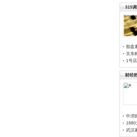
315
胎盘
京东
1号
财经
中消
188
武汉