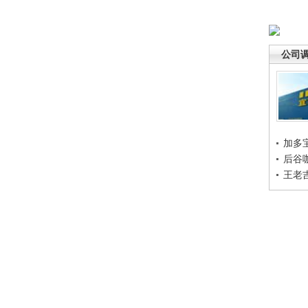
公司
加多
后谷
王老