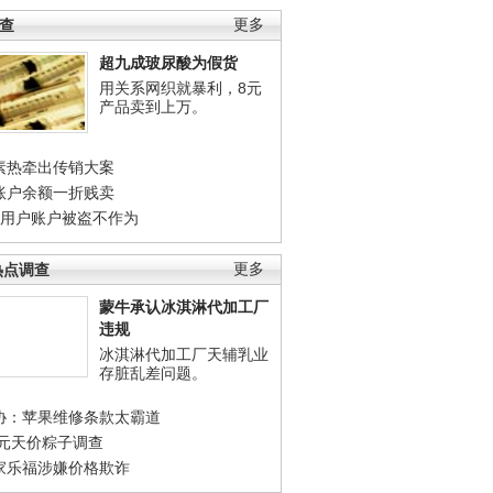
调查
更多
超九成玻尿酸为假货
用关系网织就暴利，8元
产品卖到上万。
素热牵出传销大案
账户余额一折贱卖
店用户账户被盗不作为
热点调查
更多
蒙牛承认冰淇淋代加工厂
违规
冰淇淋代加工厂天辅乳业
存脏乱差问题。
协：苹果维修条款太霸道
0元天价粽子调查
家乐福涉嫌价格欺诈