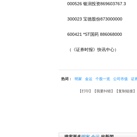
000526 银润投资869603767.3
300023 宝德股份873000000
600421 *ST国药 886068000
（《证券时报》快讯中心）
热词：
明家
金运
个股一览
公司市值
证
【
打印
】【
我要纠错
】【
复制链接
】
搜索更多
明家
金运
的新闻