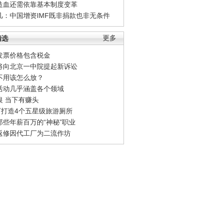
造血还需依靠基本制度变革
凡：中国增资IMF既非捐款也非无条件
精选
更多
发票价格包含税金
将向北京一中院提起新诉讼
不用该怎么放？
活动几乎涵盖各个领域
银 当下有赚头
0万打造4个五星级旅游厕所
那些年薪百万的“神秘”职业
返修因代工厂为二流作坊