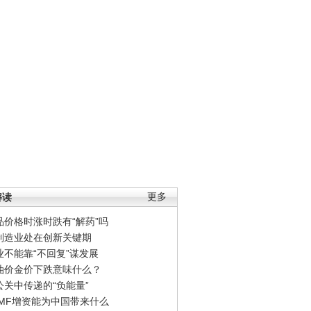
解读
更多
品价格时涨时跌有“解药”吗
制造业处在创新关键期
业不能靠“不回复”谋发展
油价金价下跌意味什么？
公关中传递的“负能量”
IMF增资能为中国带来什么