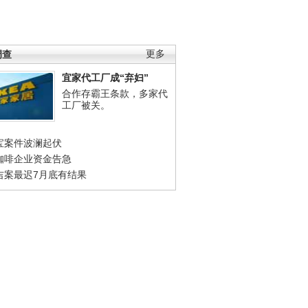
调查
更多
宜家代工厂成“弃妇”
合作存霸王条款，多家代
工厂被关。
宝案件波澜起伏
咖啡企业资金告急
吉案最迟7月底有结果