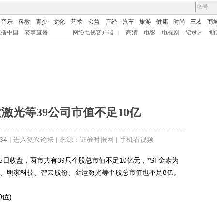
音乐
科教
青少
文化
艺术
公益
产经
汽车
旅游
健康
时尚
三农
商
直播中国
赛事直播
网络电视客户端
|
高清
电影
电视剧
纪录片
动
激光等39公司市值不足10亿
4 |
进入复兴论坛
| 来源：证券时报网 |
手机看视频
收盘，两市共有39只个股总市值不足10亿元，*ST金泰为
科技、明家科技、智云股份、金运激光等个股总市值也不足8亿。
位)