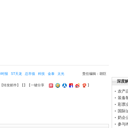
券时报
ST天龙
总市值
科技
金泰
太光
责任编辑：胡巨
深度
【
转发邮件
】【
】
【一键分享
】
农产
装备
彩票
国际
奶企
参与