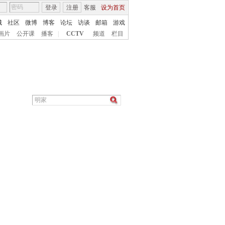
登录
注册
客服
设为首页
城
社区
微博
博客
论坛
访谈
邮箱
游戏
画片
公开课
播客
|
CCTV
频道
栏目