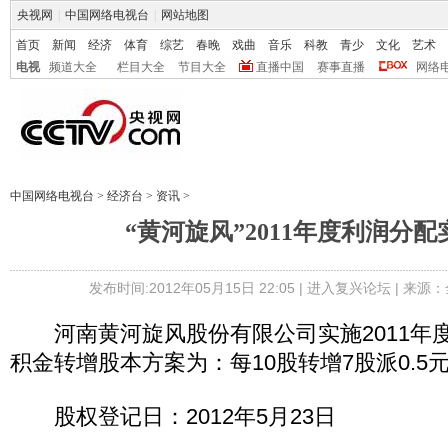
央视网
|
中国网络电视台
|
网站地图
首页
新闻
经济
体育
综艺
春晚
戏曲
音乐
科教
青少
文化
艺术
电视
频道大全
栏目大全
节目大全
直播中国
赛事直播
网络
中国网络电视台
>
经济台
>
资讯
>
“黄河旋风”2011年度利润分
发布时间:2012年05月15日 22:05 |
进入复兴论坛
| 来源：
河南黄河旋风股份有限公司实施2011年
积金转增股本方案为：每10股转增7股派0.5元
股权登记日：2012年5月23日