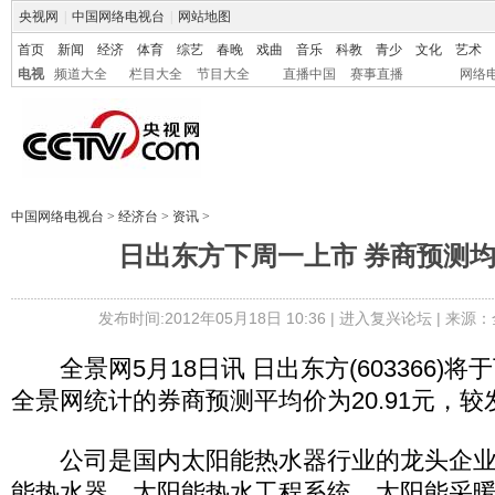
央视网
|
中国网络电视台
|
网站地图
首页
新闻
经济
体育
综艺
春晚
戏曲
音乐
科教
青少
文化
艺术
电视
频道大全
栏目大全
节目大全
直播中国
赛事直播
网络
中国网络电视台
>
经济台
>
资讯
>
日出东方下周一上市 券商预测均价
发布时间:2012年05月18日 10:36 |
进入复兴论坛
| 来源：
全景网5月18日讯 日出东方(603366)
全景网统计的券商预测平均价为20.91元，较发
公司是国内太阳能热水器行业的龙头企业
能热水器、太阳能热水工程系统、太阳能采