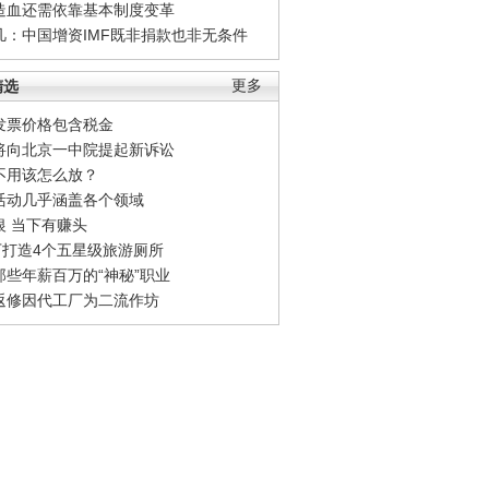
造血还需依靠基本制度变革
凡：中国增资IMF既非捐款也非无条件
精选
更多
发票价格包含税金
将向北京一中院提起新诉讼
不用该怎么放？
活动几乎涵盖各个领域
银 当下有赚头
0万打造4个五星级旅游厕所
那些年薪百万的“神秘”职业
返修因代工厂为二流作坊