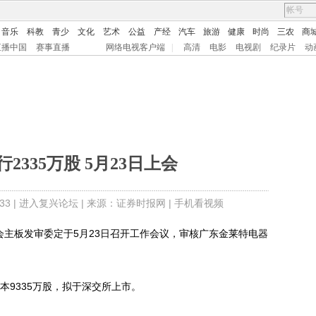
音乐
科教
青少
文化
艺术
公益
产经
汽车
旅游
健康
时尚
三农
商
直播中国
赛事直播
网络电视客户端
|
高清
电影
电视剧
纪录片
动
2335万股 5月23日上会
3 |
进入复兴论坛
| 来源：证券时报网 |
手机看视频
主板发审委定于5月23日召开工作会议，审核广东金莱特电器
9335万股，拟于深交所上市。