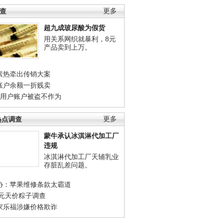
调查
更多
超九成玻尿酸为假货
用关系网织就暴利，8元
产品卖到上万。
素热牵出传销大案
账户余额一折贱卖
店用户账户被盗不作为
热点调查
更多
蒙牛承认冰淇淋代加工厂
违规
冰淇淋代加工厂天辅乳业
存脏乱差问题。
协：苹果维修条款太霸道
0元天价粽子调查
家乐福涉嫌价格欺诈