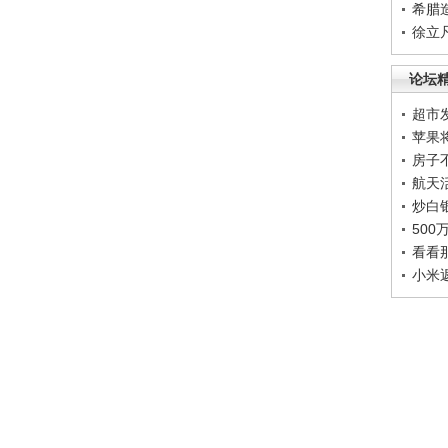
希腊
徐立
论坛
超市
苹果
房子
航天
炒白
50
看看
小米