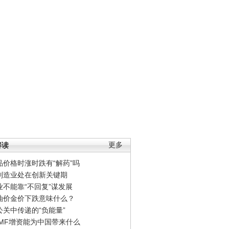
解读
更多
品价格时涨时跌有“解药”吗
制造业处在创新关键期
业不能靠“不回复”谋发展
油价金价下跌意味什么？
公关中传递的“负能量”
IMF增资能为中国带来什么