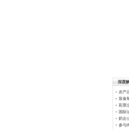
深度
农产
装备
彩票
国际
奶企
参与