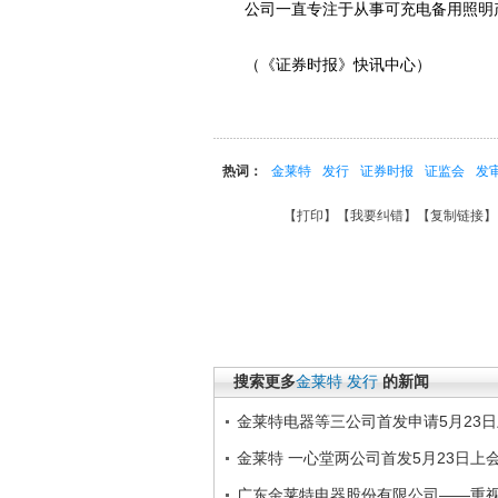
公司一直专注于从事可充电备用照明产
（《证券时报》快讯中心）
热词：
金莱特
发行
证券时报
证监会
发
【
打印
】【
我要纠错
】【
复制链接
】
搜索更多
金莱特
发行
的新闻
金莱特电器等三公司首发申请5月23
金莱特 一心堂两公司首发5月23日上
广东金莱特电器股份有限公司――重