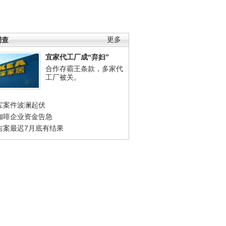
调查
更多
宜家代工厂成“弃妇”
合作存霸王条款，多家代
工厂被关。
宝案件波澜起伏
咖啡企业资金告急
吉案最迟7月底有结果