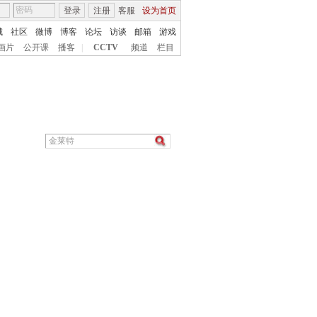
登录
注册
客服
设为首页
城
社区
微博
博客
论坛
访谈
邮箱
游戏
画片
公开课
播客
|
CCTV
频道
栏目