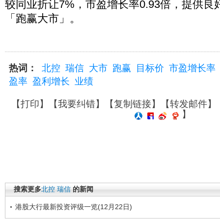
较同业折让7%，市盈增长率0.93倍，提供
「跑赢大市」。
热词：
北控
瑞信
大市
跑赢
目标价
市盈增长率
盈率
盈利增长
业绩
【
打印
】【
我要纠错
】【
复制链接
】【
转发邮件
】
】
搜索更多
北控
瑞信
的新闻
港股大行最新投资评级一览(12月22日)