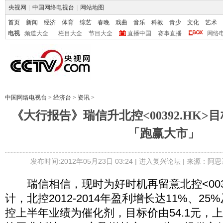
央视网
|
中国网络电视台
|
网站地图
首页
新闻
经济
体育
综艺
春晚
戏曲
音乐
科教
青少
文化
艺术
电视
频道大全
栏目大全
节目大全
直播中国
赛事直播
网络
中国网络电视台
>
经济台
>
资讯
>
《大行报告》瑞信升北控<00392.HK>目
「跑赢大市」
发布时间:2012年05月23日 03:24 |
进入复兴论坛
| 来源：阿思
瑞信相信，现时为好时机再留意北控<0039
计，北控2012-2014年盈利增长达11%、2
控上半年业绩为催化剂，目标价由54.1元，上