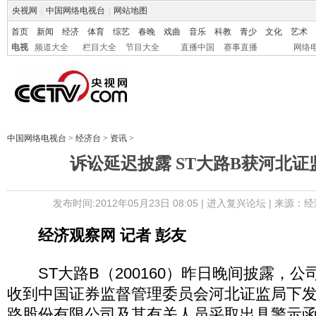
央视网
|
中国网络电视台
|
网站地图
首页
新闻
经济
体育
综艺
春晚
戏曲
音乐
科教
青少
文化
艺术
电视
频道大全
栏目大全
节目大全
直播中国
赛事直播
网络
中国网络电视台
>
经济台
>
资讯
>
诉讼延迟披露 ST大路B获河北
发布时间:2012年05月23日 08:05 |
进入复兴论坛
| 来源：经
经济观察网 记者 彭友
ST大路B（200160）昨日晚间披露，公司于
收到中国证券监督管理委员会河北证监局下
路股份有限公司及其有关人员采取出具警示