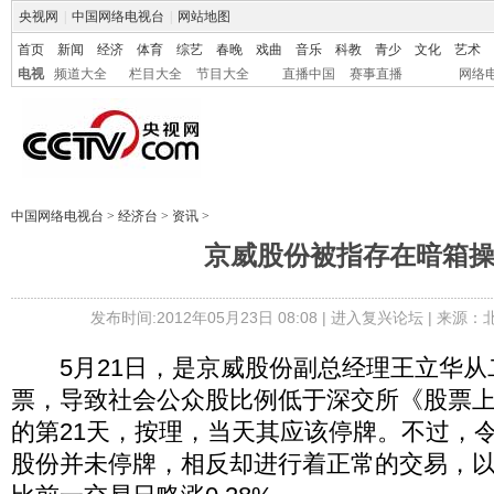
央视网
|
中国网络电视台
|
网站地图
首页
新闻
经济
体育
综艺
春晚
戏曲
音乐
科教
青少
文化
艺术
电视
频道大全
栏目大全
节目大全
直播中国
赛事直播
网络
中国网络电视台
>
经济台
>
资讯
>
京威股份被指存在暗箱
发布时间:2012年05月23日 08:08 |
进入复兴论坛
| 来源：
5月21日，是京威股份副总经理王立华从
票，导致社会公众股比例低于深交所《股票上
的第21天，按理，当天其应该停牌。不过，
股份并未停牌，相反却进行着正常的交易，以每