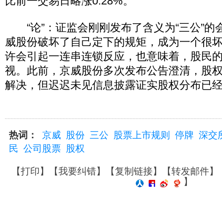
比前一交易日略涨0.28%。
“论”：证监会刚刚发布了含义为“三公”的
威股份破坏了自己定下的规矩，成为一个很
许会引起一连串连锁反应，也意味着，股民
视。此前，京威股份多次发布公告澄清，股
解决，但迟迟未见信息披露证实股权分布已
热词：
京威
股份
三公
股票上市规则
停牌
深交
民
公司股票
股权
【
打印
】【
我要纠错
】【
复制链接
】【
转发邮件
】
】