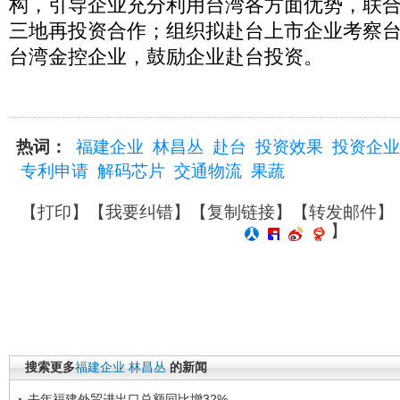
构，引导企业充分利用台湾各方面优势，联
三地再投资合作；组织拟赴台上市企业考察
台湾金控企业，鼓励企业赴台投资。
热词：
福建企业
林昌丛
赴台
投资效果
投资企业
专利申请
解码芯片
交通物流
果蔬
【
打印
】【
我要纠错
】【
复制链接
】【
转发邮件
】
】
搜索更多
福建企业
林昌丛
的新闻
去年福建外贸进出口总额同比增32%