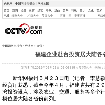
央视网
|
中国网络电视台
|
网站地图
首页
新闻
经济
体育
综艺
春晚
戏曲
音乐
科教
青少
文化
艺术
电视
频道大全
栏目大全
节目大全
直播中国
赛事直播
网络
中国网络电视台
>
经济台
>
资讯
>
福建企业赴台投资居大陆各
发布时间:2012年05月23日 09:06 |
进入复兴论坛
| 来源：
新华网福州５月２３日电（记者 李慧颖
经贸厅获悉，截至今年４月，福建省共有２
湾投资设点，涉及农业、交通、服务等多个
模位居大陆各省份前列。