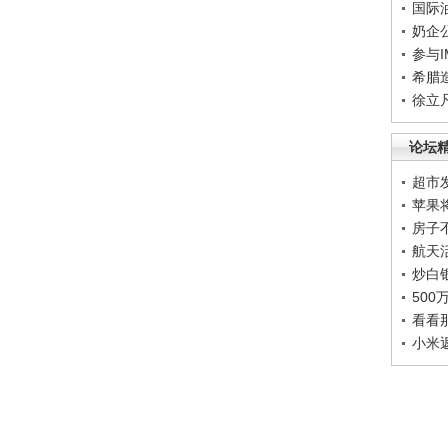
国际
奶企
参与
希腊
徐立
论坛
超市
苹果
房子
航天
炒白
50
看看
小米