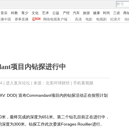
音乐
科教
青少
文化
艺术
公益
产经
汽车
旅游
健康
时尚
三农
商
直播中国
赛事直播
网络电视客户端
|
高清
电影
电视剧
纪录片
动
ndant项目内钻探进行中
4 |
进入复兴论坛
| 来源：北美环球财经 |
手机看视频
c. (TSXV: DOD) 宣布Commandant项目内的钻探活动正在按照计划
米，最终完成的深度为651米。第二个钻孔目前正在进行中，
300米。钻探工作此次委派Forages Rouillier进行。