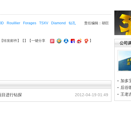
OD
Rouillier
Forages
TSXV
Diamond
钻孔
责任编辑：胡巨
【
转发邮件
】【
】
【一键分享
】
公司
加多
后谷
王老
nt项目进行钻探
2012-04-19 01:49