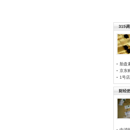
315
胎盘
京东
1号
财经
中消