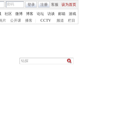
登录
注册
客服
设为首页
城
社区
微博
博客
论坛
访谈
邮箱
游戏
画片
公开课
播客
|
CCTV
频道
栏目