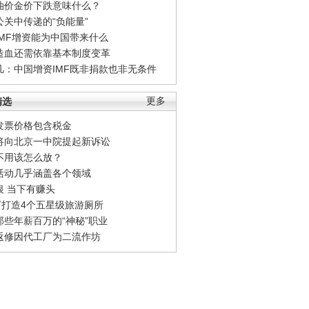
油价金价下跌意味什么？
公关中传递的“负能量”
IMF增资能为中国带来什么
造血还需依靠基本制度变革
凡：中国增资IMF既非捐款也非无条件
精选
更多
发票价格包含税金
将向北京一中院提起新诉讼
不用该怎么放？
活动几乎涵盖各个领域
银 当下有赚头
0万打造4个五星级旅游厕所
那些年薪百万的“神秘”职业
返修因代工厂为二流作坊