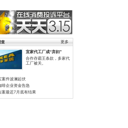
调查
更多
宜家代工厂成“弃妇”
合作存霸王条款，多家代
工厂被关。
宝案件波澜起伏
咖啡企业资金告急
吉案最迟7月底有结果