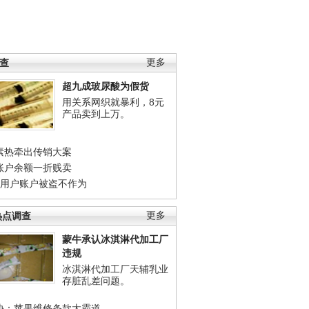
调查
更多
超九成玻尿酸为假货
用关系网织就暴利，8元
产品卖到上万。
素热牵出传销大案
账户余额一折贱卖
店用户账户被盗不作为
热点调查
更多
蒙牛承认冰淇淋代加工厂
违规
冰淇淋代加工厂天辅乳业
存脏乱差问题。
协：苹果维修条款太霸道