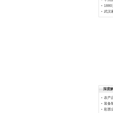
188
武汉
深度
农产
装备
彩票