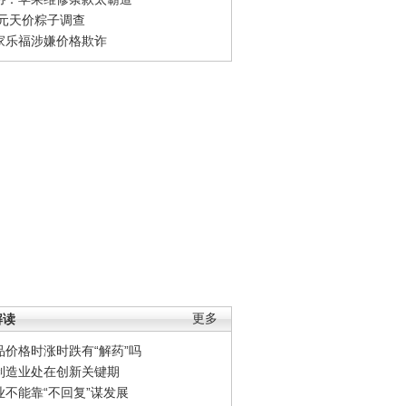
0元天价粽子调查
家乐福涉嫌价格欺诈
解读
更多
品价格时涨时跌有“解药”吗
制造业处在创新关键期
业不能靠“不回复”谋发展