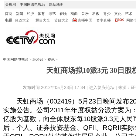
央视网
|
中国网络电视台
|
网站地图
首页
新闻
经济
体育
综艺
春晚
戏曲
音乐
科教
青少
文化
艺术
电视
频道大全
栏目大全
节目大全
直播中国
赛事直播
网络
中国网络电视台
>
经济台
>
资讯
>
天虹商场拟10派3元 30日股
发布时间:2012年05月23日 17:34 |
进入复兴论坛
| 来源：证
天虹商场（002419）5月23日晚间发布2
实施公告。公司2011年年度权益分派方案为
亿股为基数，向全体股东每10股派3.3元人
后，个人、证券投资基金、QFII、RQRII实际