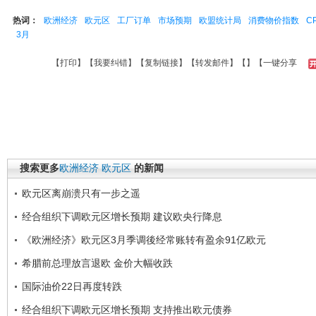
热词：
欧洲经济
欧元区
工厂订单
市场预期
欧盟统计局
消费物价指数
CP
3月
【
打印
】【
我要纠错
】【
复制链接
】【
转发邮件
】【
】
【一键分享
搜索更多
欧洲经济
欧元区
的新闻
欧元区离崩溃只有一步之遥
经合组织下调欧元区增长预期 建议欧央行降息
《欧洲经济》欧元区3月季调後经常账转有盈余91亿欧元
希腊前总理放言退欧 金价大幅收跌
国际油价22日再度转跌
经合组织下调欧元区增长预期 支持推出欧元债券