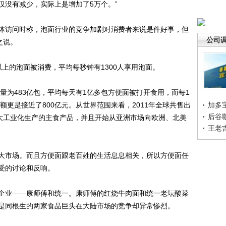
仅没有减少，实际上是增加了5万个。”
访问时称，泡面行业的竞争加剧对消费者来说是件好事，但
公司
之说。
的泡面被消费，平均每秒钟有1300人享用泡面。
为483亿包，平均每天有1亿多包方便面被打开食用，而每1
额更是接近了800亿元。从世界范围来看，2011年全球共售出
加多
后谷
二大工业化生产的主食产品，并且开始从亚洲市场向欧洲、北美
王老
市场。而且方便面跟老百姓的生活息息相关，所以方便面任
受的讨论和反响。
业——康师傅和统一。康师傅的红烧牛肉面和统一老坛酸菜
是同根生的两家食品巨头在大陆市场的竞争却异常惨烈。