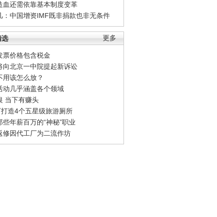
造血还需依靠基本制度变革
凡：中国增资IMF既非捐款也非无条件
精选
更多
发票价格包含税金
将向北京一中院提起新诉讼
不用该怎么放？
活动几乎涵盖各个领域
银 当下有赚头
0万打造4个五星级旅游厕所
那些年薪百万的“神秘”职业
返修因代工厂为二流作坊