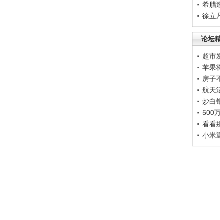
希腊
徐立
论坛
超市
苹果
房子
航天
炒白
50
看看
小米