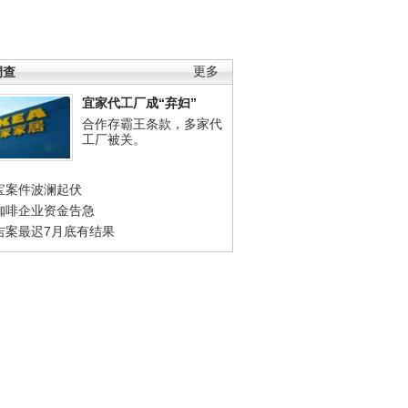
调查
更多
宜家代工厂成“弃妇”
合作存霸王条款，多家代
工厂被关。
宝案件波澜起伏
咖啡企业资金告急
吉案最迟7月底有结果