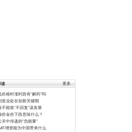
解读
更多
品价格时涨时跌有“解药”吗
制造业处在创新关键期
业不能靠“不回复”谋发展
油价金价下跌意味什么？
公关中传递的“负能量”
IMF增资能为中国带来什么