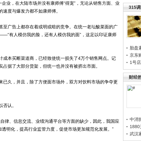
企业，在大陆市场并没有康师傅“得宠”，无论从销售方面、业
315
的速度与爆发力都不如康师傅。
至广告上都存在着或明或暗的竞争。在统一老坛酸菜面的广
——“有人模仿我的脸，还有人模仿我的面”，这足以印证康师
胎盘
京东
成本买断渠道商，已经致使统一损失了4万个销售网点。记
1号
实占据了大部分货架，但统一也并没有被挤出市面。
财经
已久，并且，除了方便面市场外，双方对饮料市场的争夺更
以否认。
中消
自律、信息交流、业绩沟通平台等方面的缺少，因此，我国应
188
加透明化，提高行业监管力度，促使市场更加规范化发展。”
武汉