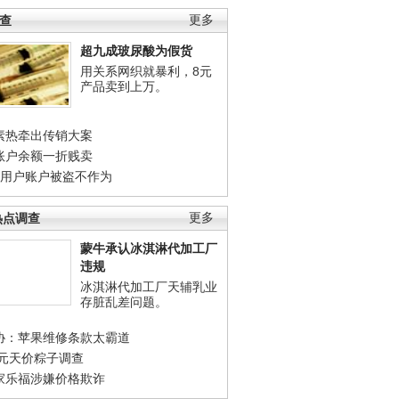
调查
更多
超九成玻尿酸为假货
用关系网织就暴利，8元
产品卖到上万。
素热牵出传销大案
账户余额一折贱卖
店用户账户被盗不作为
热点调查
更多
蒙牛承认冰淇淋代加工厂
违规
冰淇淋代加工厂天辅乳业
存脏乱差问题。
协：苹果维修条款太霸道
0元天价粽子调查
家乐福涉嫌价格欺诈