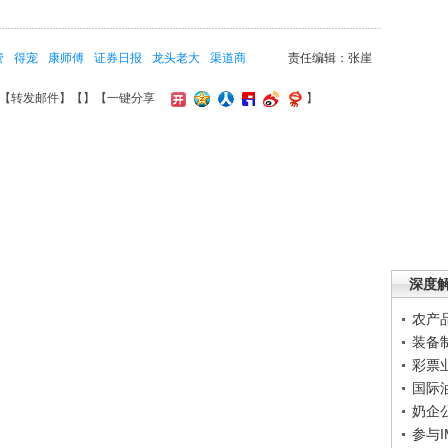
管
得宠
康师傅
证券日报
龙头老大
渠道商
责任编辑：张崖
【
转发邮件
】【
】
【一键分享
】
深度
农产
装备
彩票
国际
奶企
参与