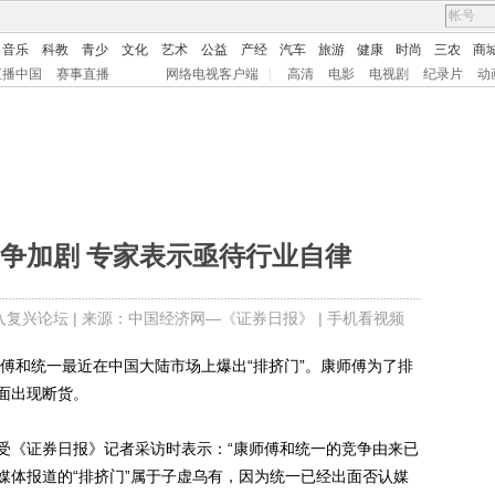
音乐
科教
青少
文化
艺术
公益
产经
汽车
旅游
健康
时尚
三农
商
直播中国
赛事直播
网络电视客户端
|
高清
电影
电视剧
纪录片
动
争加剧 专家表示亟待行业自律
入复兴论坛
| 来源：中国经济网—《证券日报》 |
手机看视频
和统一最近在中国大陆市场上爆出“排挤门”。康师傅为了排
面出现断货。
《证券日报》记者采访时表示：“康师傅和统一的竞争由来已
媒体报道的“排挤门”属于子虚乌有，因为统一已经出面否认媒