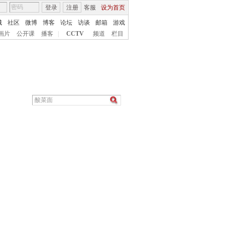
登录
注册
客服
设为首页
城
社区
微博
博客
论坛
访谈
邮箱
游戏
画片
公开课
播客
|
CCTV
频道
栏目