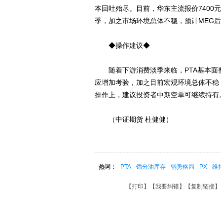
本回吐殆尽。目前，华东主流报价7400元
季，加之市场环境总体不稳，预计MEG
◆操作建议◆
随着下游消费淡季来临，PTA基本面整
应增加考验，加之目前宏观环境总体不稳
操作上，建议投资者中期空单可继续持有
（中证期货 杜健健）
热词：
PTA
馏分油库存
弱势格局
PX
维
【
打印
】【
我要纠错
】【
复制链接
】