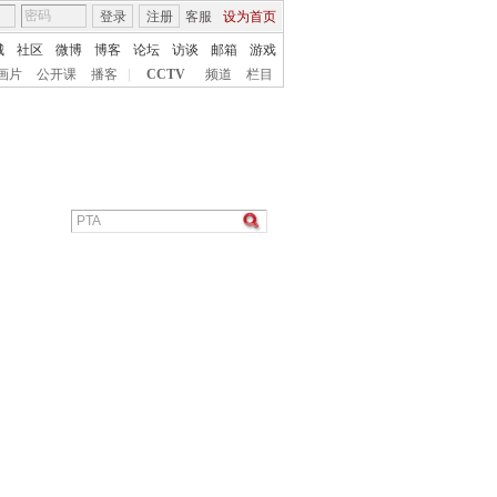
登录
注册
客服
设为首页
城
社区
微博
博客
论坛
访谈
邮箱
游戏
画片
公开课
播客
|
CCTV
频道
栏目