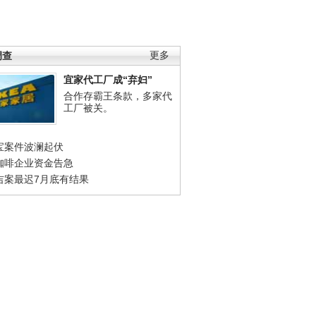
调查
更多
宜家代工厂成“弃妇”
合作存霸王条款，多家代
工厂被关。
宝案件波澜起伏
咖啡企业资金告急
吉案最迟7月底有结果