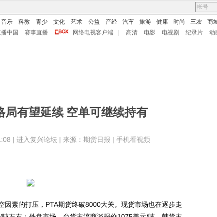
音乐
科教
青少
文化
艺术
公益
产经
汽车
旅游
健康
时尚
三农
商
直播中国
赛事直播
网络电视客户端
|
高清
电影
电视剧
纪录片
动
格局有望延续 空单可继续持有
08 |
进入复兴论坛
| 来源：期货日报 |
手机看视频
素的打压，PTA期货终破8000大关。现货市场也在逐步走
/吨左右；外盘市场，台货主流商谈报价1075美元/吨，韩货主