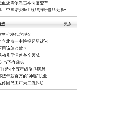
造血还需依靠基本制度变革
凡：中国增资IMF既非捐款也非无条件
精选
更多
发票价格包含税金
将向北京一中院提起新诉讼
不用该怎么放？
活动几乎涵盖各个领域
银 当下有赚头
0万打造4个五星级旅游厕所
那些年薪百万的“神秘”职业
返修因代工厂为二流作坊