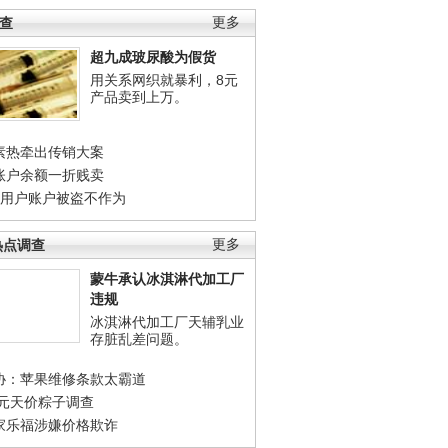
调查
更多
超九成玻尿酸为假货
用关系网织就暴利，8元
产品卖到上万。
素热牵出传销大案
账户余额一折贱卖
店用户账户被盗不作为
热点调查
更多
蒙牛承认冰淇淋代加工厂
违规
冰淇淋代加工厂天辅乳业
存脏乱差问题。
协：苹果维修条款太霸道
0元天价粽子调查
家乐福涉嫌价格欺诈