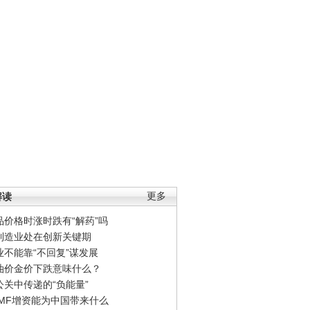
解读
更多
品价格时涨时跌有“解药”吗
制造业处在创新关键期
业不能靠“不回复”谋发展
油价金价下跌意味什么？
公关中传递的“负能量”
IMF增资能为中国带来什么