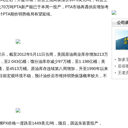
化70万吨PTA新产能已于本周一投产，PTA市场再遇供应增加考
计PTA期价弱势格局有望延续。
公司
，截至2012年5月11日当周，美国原油商业库存增加213万
加多
，至2.043亿桶；馏分油库存减少97万桶，至1.198亿桶；美
后谷
，至4513万桶。原油库存连续第八周增加，升至1990年以来
王老
目前宏观环境不稳，预计油价后市维持弱势振荡概率较大，不
X价格一度跌至1449美元/吨，随后，因远东装置投产，