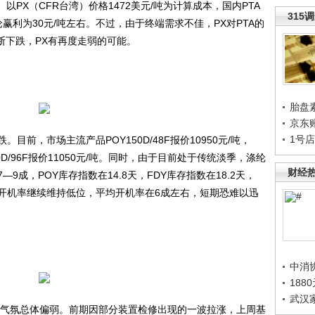
。以PX（CFR台湾）价格1472美元/吨为计算成本，国内PTA
315
论赢利为30元/吨左右。不过，由于终端需求不佳，PX对PTA的
断下跌，PX有再度走弱的可能。
胎盘
京东
1号
，市场主流产品POY150D/48F报价10950元/吨，
Y150D/96F报价11050元/吨。同时，由于目前处于传统淡季，涤纶
财经
成，POY库存指数在14.8天，FDY库存指数在18.2天，
织机开机率继续维持低位，平均开机率在6成左右，短期恐难以迅
中消
188
武汉
气氛总体偏弱。前期因部分装置检修出现的一波拉涨，上周基