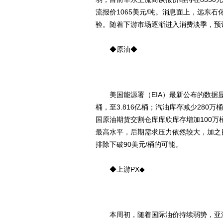
流报价1065美元/吨。消息面上，远东石
验。随着下游市场逐渐进入消费淡季，预
◆原油◆
美国能源署（EIA）最新公布的数据显示
桶，至3.816亿桶；汽油库存减少280万桶
国原油期货交割仓库库欣库存增加100万桶
最高水平，后期需求压力依然较大，加之
排除下破90美元/桶的可能。
◆上游PX◆
本周初，随着国际油价持续弱势，亚洲P