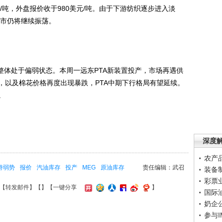
/吨，外盘报价收于980美元/吨。由于下游纺织逐步进入淡
后市仍将继续振荡。
体处于偏弱状态。本周一远东PTA新装置投产，市场再遇供
，以及棉花价格再度出现暴跌，PTA中期下行格局有望延续。
。
深度
农产
持弱势
报价
汽油库存
投产
MEG
原油库存
责任编辑：武召
装备
彩票
【
转发邮件
】【
】
【一键分享
】
国际
奶企
参与