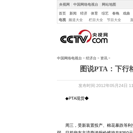
央视网
|
中国网络电视台
|
网站地图
首页
新闻
经济
体育
综艺
春晚
戏曲
电视
频道大全
栏目大全
节目大全
中国网络电视台
>
经济台
>
资讯
>
图说PTA：下行
发布时间:2012年05月24日 11:
◆PTA现货◆
周三，受新装置投产、棉花暴跌等利空因
弱，目前华东主流商谈报价维持在8350元