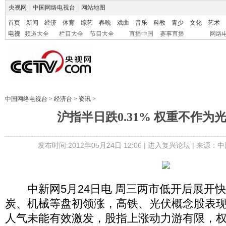
央视网
|
中国网络电视台
|
网站地图
首页
新闻
经济
体育
综艺
春晚
戏曲
音乐
科教
青少
文化
艺术
电视
频道大全
栏目大全
节目大全
直播中国
赛事直播
网络
中国网络电视台
>
经济台
>
资讯
>
沪指半日跌0.31% 权重不作为
发布时间:2012年05月24日 12:06 |
进入复兴论坛
| 来源：中
中新网5月24日电 周三两市低开后展开
炭、机械等盘初领涨，高铁、光伏概念股表
人气未能有效激发，股指上涨动力游有限，