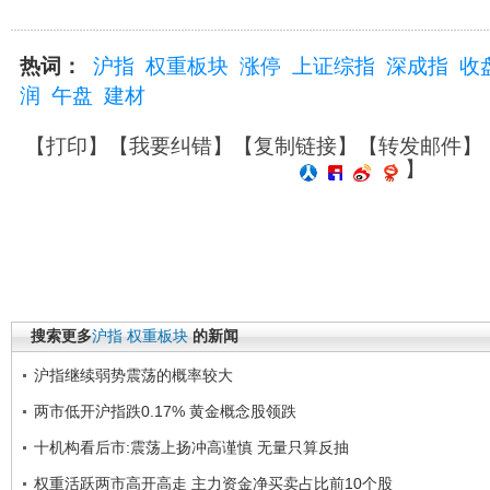
热词：
沪指
权重板块
涨停
上证综指
深成指
收
润
午盘
建材
【
打印
】【
我要纠错
】【
复制链接
】【
转发邮件
】
】
搜索更多
沪指
权重板块
的新闻
沪指继续弱势震荡的概率较大
两市低开沪指跌0.17% 黄金概念股领跌
十机构看后市:震荡上扬冲高谨慎 无量只算反抽
权重活跃两市高开高走 主力资金净买卖占比前10个股