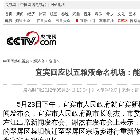
央视网
|
中国网络电视台
|
网站地图
首页
新闻
经济
体育
综艺
春晚
戏曲
音乐
科教
青少
文化
艺术
电视
频道大全
栏目大全
节目大全
直播中国
赛事直播
网络
中国网络电视台
>
经济台
>
资讯
>
宜宾回应以五粮液命名机场：
发布时间:2012年05月24日 13:04 |
进入复兴论坛
| 来源：证
5月23日下午，宜宾市人民政府就宜宾新
闻发布会，宜宾市人民政府副市长谢杰，市
左江出席新闻发布会。谢杰在发布会上表示
的翠屏区菜坝镇迁至翠屏区宗场乡进行重新