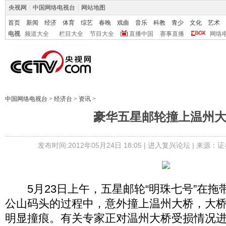
央视网
|
中国网络电视台
|
网站地图
首页
新闻
经济
体育
综艺
春晚
戏曲
音乐
科教
青少
文化
艺术
电视
频道大全
栏目大全
节目大全
直播中国
赛事直播
网络
中国网络电视台
>
经济台
>
资讯
>
豪华五星邮轮撞上温州
发布时间:2012年05月24日 18:05 |
进入复兴论坛
| 来源：证
5月23日上午，五星邮轮“明珠七号”在拖
公山码头的过程中，意外撞上温州大桥，大
明显撞痕。有关专家正对温州大桥受损情况