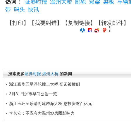
热词：
证券时报
温州大桥
邮轮
箱梁
梁板
车辆
带
码头
快讯
【
打印
】【
我要纠错
】【
复制链接
】【
转发邮件
】
】
搜索更多
证券时报
温州大桥
的新闻
浙江豪华五星游轮撞上大桥 烟囱被撞倒
3月31日沪市早间公告一览
浙江玉环至乐清将建跨海大桥 总投资逾百亿元
李长安：不应夸大温州炒房团影响力