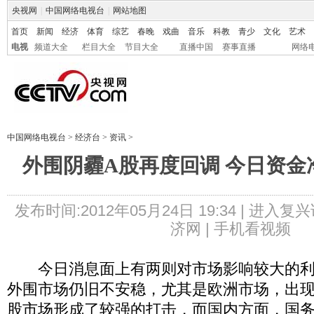
央视网
|
中国网络电视台
|
网站地图
首页
新闻
经济
体育
综艺
春晚
戏曲
音乐
科教
青少
文化
艺术
电视
频道大全
栏目大全
节目大全
直播中国
赛事直播
网络
中国网络电视台
>
经济台
>
资讯
>
外围阴霾A股再度回调 今日资金
发布时间:2012年05月24日 19:34 |
进入复兴
济网 |
手机看视频
今日消息面上有两则对市场影响较大的利
外围市场仍旧不安稳，尤其是欧洲市场，出现
股市场形成了较强的打击，而国内方面，国