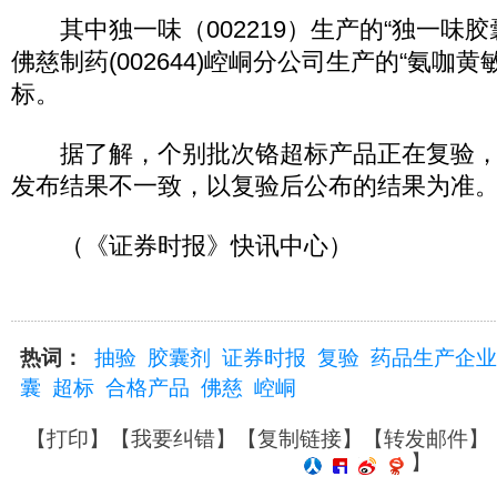
其中独一味（002219）生产的“独一味胶
佛慈制药(002644)崆峒分公司生产的“氨咖
标。
据了解，个别批次铬超标产品正在复验，
发布结果不一致，以复验后公布的结果为准
（《证券时报》快讯中心）
热词：
抽验
胶囊剂
证券时报
复验
药品生产企业
囊
超标
合格产品
佛慈
崆峒
【
打印
】【
我要纠错
】【
复制链接
】【
转发邮件
】
】