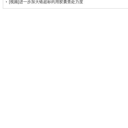
[视频]进一步加大铬超标药用胶囊查处力度