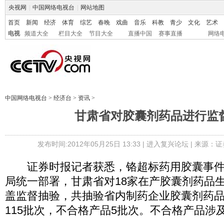
央视网
|
中国网络电视台
|
网站地图
首页
新闻
经济
体育
综艺
春晚
戏曲
音乐
科教
青少
文化
艺术
电视
频道大全
栏目大全
节目大全
直播中国
赛事直播
网络
中国网络电视台
>
经济台
>
资讯
>
甘肃省对胶囊剂药品进行监
发布时间:2012年05月25日 13:33 |
进入复兴论坛
| 来源：证
证券时报记者获悉，铬超标药用胶囊事件
局统一部署，甘肃省对18家在产胶囊剂药品
盖监督抽验，共抽验省内制药企业胶囊剂药品
115批次，不合格产品5批次。不合格产品涉