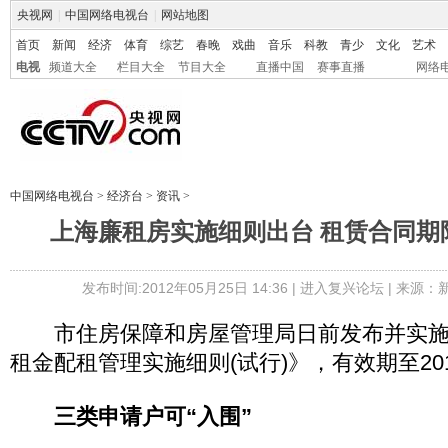
央视网
|
中国网络电视台
|
网站地图
首页
新闻
经济
体育
综艺
春晚
戏曲
音乐
科教
青少
文化
艺术
电视
频道大全
栏目大全
节目大全
直播中国
赛事直播
网络
中国网络电视台
>
经济台
>
资讯
>
上海廉租房实施细则出台 租赁合同期
发布时间:2012年05月25日 14:36 |
进入复兴论坛
| 来源：
市住房保障和房屋管理局日前发布并实施
租金配租管理实施细则(试行)》，有效期至201
三类申请户可“入围”