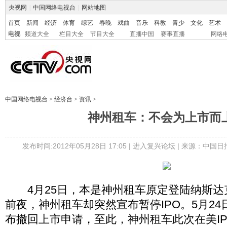
央视网
|
中国网络电视台
|
网站地图
首页
新闻
经济
体育
综艺
春晚
戏曲
音乐
科教
青少
文化
艺术
电视
频道大全
栏目大全
节目大全
直播中国
赛事直播
网络
中国网络电视台
>
经济台
>
资讯
>
神州租车：不会为上市而
发布时间:2012年05月28日 17:05 |
进入复兴论坛
| 来源：中国日
4月25日，本是神州租车原定登陆纳斯达
前夜，神州租车却突然宣布暂停IPO。5月2
布撤回上市申请，至此，神州租车此次在美I