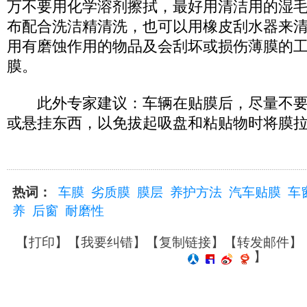
万不要用化学溶剂擦拭，最好用清洁用的湿
布配合洗洁精清洗，也可以用橡皮刮水器来
用有磨蚀作用的物品及会刮坏或损伤薄膜的
膜。
此外专家建议：车辆在贴膜后，尽量不要
或悬挂东西，以免拔起吸盘和粘贴物时将膜
热词：
车膜
劣质膜
膜层
养护方法
汽车贴膜
车
养
后窗
耐磨性
【
打印
】【
我要纠错
】【
复制链接
】【
转发邮件
】
】