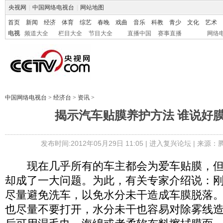
央视网
|
中国网络电视台
|
网站地图
首页
新闻
经济
体育
综艺
春晚
戏曲
音乐
科教
青少
文化
艺术
电视
频道大全
栏目大全
节目大全
直播中国
赛事直播
网络
中国网络电视台
>
经济台
>
资讯
>
揭示汽车贴膜养护方法 谁说好
发布时间:2012年05月29日 11:05 |
进入复兴论坛
| 来源：
现在几乎所有的车主都会为爱车贴膜，但
却成了一大问题。为此，有关专家介绍说：
尽量避免洗车，以免水分未干造成车膜脱落
也尽量不要打开，水分未干也容易对除雾线