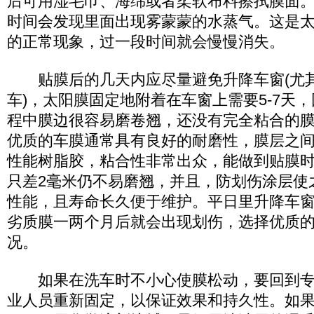
后可用湿毛巾、海绵或者柔软布料擦拭膜面
时间会发现里面出现雾蒙蒙的水蒸气。这是
的正常现象，过一段时间就会慢慢消失。
贴膜后的几天内应尽量避免升降车窗(尤
车)，太阳膜固定地附着在车窗上需要5-7天
程中膜边很容易磨卷翘，还没有完全粘合的
优质的车膜通常具有良好的耐磨性，膜层之
性能树脂胶，粘合性非常出众，能做到贴膜
只差2毫米仍不易磨翘，并且，防划伤涂层使
性能，且寿命长久便于维护。平日里升降车
劣质膜一两个月后就会出现划伤，选择优质
况。
如果在洗车时不小心使膜松动，要回到专
业人员重新固定，以保证效果和持久性。如