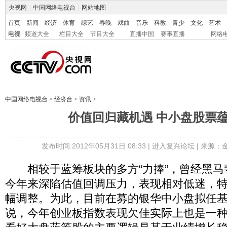
央视网
|
中国网络电视台
|
网站地图
首页
新闻
经济
体育
综艺
春晚
戏曲
音乐
科教
青少
文化
艺术
电视
频道大全
栏目大全
节目大全
直播中国
赛事直播
网络
中国网络电视台
>
经济台
>
资讯
>
价值回归藏机遇 中小盘股票蕴
发布时间:2012年05月31日 08:33 |
进入复兴论坛
| 来源：
相较于蓝筹板块的多方“力捧”，曾经黑马
今年来深陷估值回调压力，表现相对低迷，
幅调整。为此，目前在募的银华中小盘拟任
说，今年创业板指数表现欠佳实际上也是一