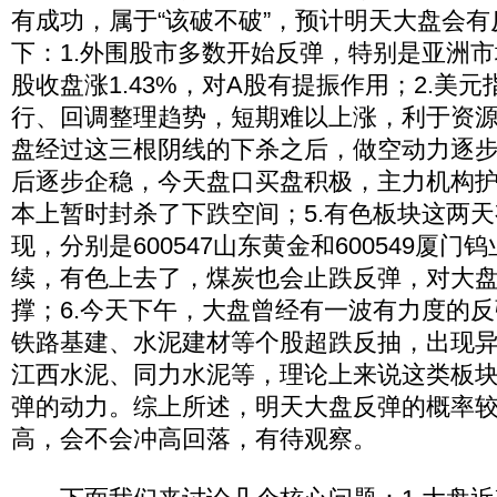
有成功，属于“该破不破”，预计明天大盘会
下：1.外围股市多数开始反弹，特别是亚洲
股收盘涨1.43%，对A股有提振作用；2.美
行、回调整理趋势，短期难以上涨，利于资源
盘经过这三根阴线的下杀之后，做空动力逐步
后逐步企稳，今天盘口买盘积极，主力机构
本上暂时封杀了下跌空间；5.有色板块这两
现，分别是600547山东黄金和600549厦
续，有色上去了，煤炭也会止跌反弹，对大
撑；6.今天下午，大盘曾经有一波有力度的
铁路基建、水泥建材等个股超跌反抽，出现
江西水泥、同力水泥等，理论上来说这类板
弹的动力。综上所述，明天大盘反弹的概率
高，会不会冲高回落，有待观察。