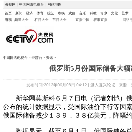
央视网
|
中国网络电视台
|
网站地图
首页
新闻
经济
体育
综艺
春晚
戏曲
音乐
科教
青少
文化
艺术
电视
频道大全
栏目大全
节目大全
直播中国
赛事直播
网络
中国网络电视台
>
经济台
>
资讯
>
俄罗斯5月份国际储备大幅
发布时间:2012年06月08日 04:12 |
进入复兴论坛
| 来源：
新华网莫斯科６月７日电（记者刘恺）俄
公布的统计数据显示，受国际油价下行等因
俄国际储备减少１３９．３８亿美元，降幅
数据显示，截至６月１日，俄国际储备总