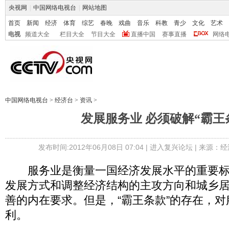
央视网
|
中国网络电视台
|
网站地图
首页
新闻
经济
体育
综艺
春晚
戏曲
音乐
科教
青少
文化
艺术
电视
频道大全
栏目大全
节目大全
直播中国
赛事直播
网络
中国网络电视台
>
经济台
>
资讯
>
发展服务业 必须破解“霸王
发布时间:2012年06月08日 07:04 |
进入复兴论坛
| 来源：经
服务业是衡量一国经济发展水平的重要标
发展方式和调整经济结构的主攻方向和城乡
善的内在要求。但是，“霸王条款”的存在，
利。