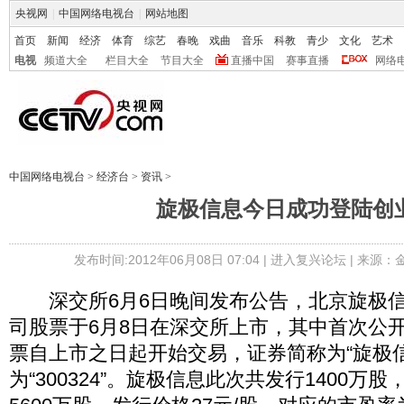
央视网
|
中国网络电视台
|
网站地图
首页
新闻
经济
体育
综艺
春晚
戏曲
音乐
科教
青少
文化
艺术
电视
频道大全
栏目大全
节目大全
直播中国
赛事直播
网络
中国网络电视台
>
经济台
>
资讯
>
旋极信息今日成功登陆创
发布时间:2012年06月08日 07:04 |
进入复兴论坛
| 来源：
深交所6月6日晚间发布公告，北京旋极信
司股票于6月8日在深交所上市，其中首次公开
票自上市之日起开始交易，证券简称为“旋极
为“300324”。旋极信息此次共发行1400万