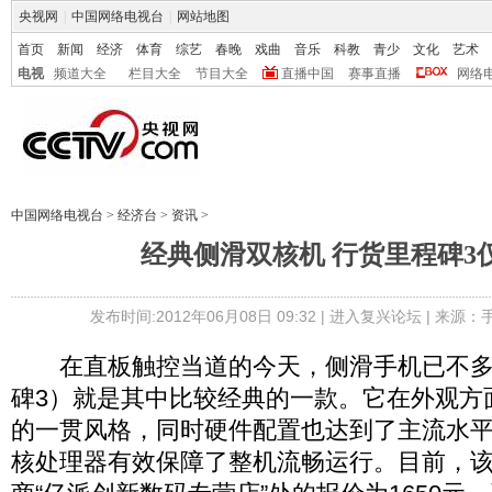
央视网
|
中国网络电视台
|
网站地图
首页
新闻
经济
体育
综艺
春晚
戏曲
音乐
科教
青少
文化
艺术
电视
频道大全
栏目大全
节目大全
直播中国
赛事直播
网络
中国网络电视台
>
经济台
>
资讯
>
经典侧滑双核机 行货里程碑3仅
发布时间:2012年06月08日 09:32 |
进入复兴论坛
| 来源：
在直板触控当道的今天，侧滑手机已不多见
碑3）就是其中比较经典的一款。它在外观方
的一贯风格，同时硬件配置也达到了主流水平
核处理器有效保障了整机流畅运行。目前，