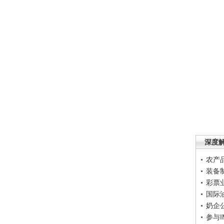
深度
农产
装备
彩票
国际
奶企
参与