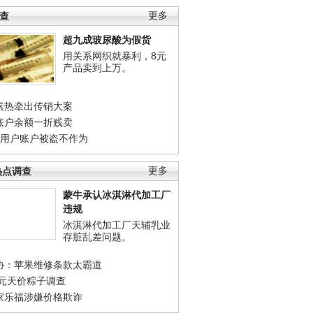
调查
更多
超九成玻尿酸为假货
用关系网织就暴利，8元
产品卖到上万。
素热牵出传销大案
账户余额一折贱卖
店用户账户被盗不作为
热点调查
更多
蒙牛承认冰淇淋代加工厂
违规
冰淇淋代加工厂天辅乳业
存脏乱差问题。
协：苹果维修条款太霸道
0元天价粽子调查
家乐福涉嫌价格欺诈