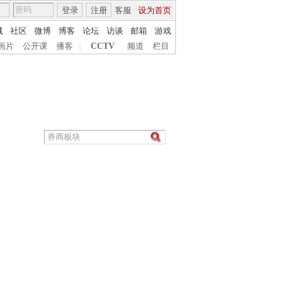
登录
注册
客服
设为首页
城
社区
微博
博客
论坛
访谈
邮箱
游戏
画片
公开课
播客
|
CCTV
频道
栏目