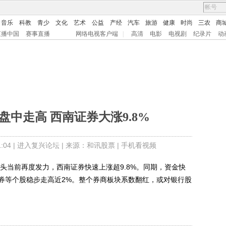
音乐
科教
青少
文化
艺术
公益
产经
汽车
旅游
健康
时尚
三农
商
直播中国
赛事直播
网络电视客户端
|
高清
电影
电视剧
纪录片
动
中走高 西南证券大涨9.8%
04 |
进入复兴论坛
| 来源：和讯股票 |
手机看视频
当前再度发力，西南证券快速上涨超9.8%。同期，资金快
券等个股稳步走高近2%。整个券商板块系数翻红，或对银行股