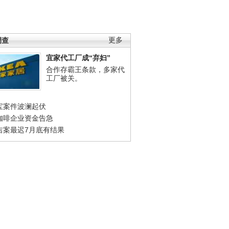
调查
更多
宜家代工厂成“弃妇”
合作存霸王条款，多家代
工厂被关。
宝案件波澜起伏
咖啡企业资金告急
吉案最迟7月底有结果