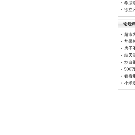
希腊
徐立
论坛
超市
苹果
房子
航天
炒白
50
看看
小米