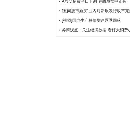
A股交易费今日下调 券商股盘中走强
[五问股市顽疾]业内对新股发行改革充
[视频]国内生产总值增速逐季回落
券商观点：关注经济数据 看好大消费