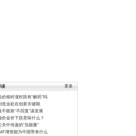
解读
更多
品价格时涨时跌有“解药”吗
制造业处在创新关键期
业不能靠“不回复”谋发展
油价金价下跌意味什么？
公关中传递的“负能量”
IMF增资能为中国带来什么