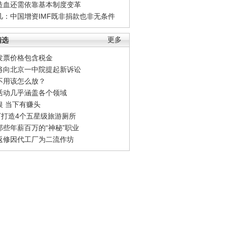
造血还需依靠基本制度变革
凡：中国增资IMF既非捐款也非无条件
精选
更多
发票价格包含税金
将向北京一中院提起新诉讼
不用该怎么放？
活动几乎涵盖各个领域
银 当下有赚头
0万打造4个五星级旅游厕所
那些年薪百万的“神秘”职业
返修因代工厂为二流作坊