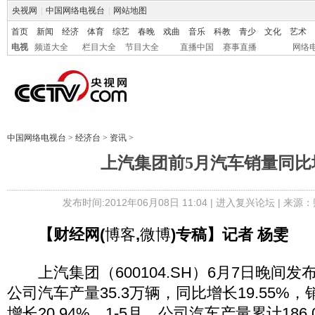
央视网
|
中国网络电视台
|
网站地图
首页
新闻
经济
体育
综艺
春晚
戏曲
音乐
科教
青少
文化
艺术
电视
频道大全
栏目大全
节目大全
直播中国
赛事直播
网络
中国网络电视台
>
经济台
>
资讯
>
上汽集团前5月汽车销量同比
发布时间:2012年06月08日 11:04 |
进入复兴论坛
| 来源：
【财经网(
博客
,
微博
)专稿】记者 杨雯
上汽集团（600104.SH）6月7日晚间发
公司汽车产量35.3万辆，同比增长19.55%，
增长20.94%。1-5月，公司汽车产量累计186