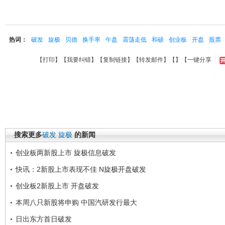
热词：
破发
旋极
贝德
换手率
午盘
震荡走低
和硕
创业板
开盘
股票
【
打印
】【
我要纠错
】【
复制链接
】【
转发邮件
】【
】
【一键分享
搜索更多
破发
旋极
的新闻
创业板两新股上市 旋极信息破发
快讯：2新股上市表现不佳 N旋极开盘破发
创业板2新股上市 开盘破发
本周八只新股将申购 中国汽研发行最大
日出东方首日破发