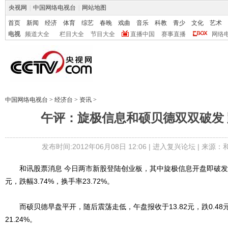
央视网
|
中国网络电视台
|
网站地图
首页
新闻
经济
体育
综艺
春晚
戏曲
音乐
科教
青少
文化
艺术
电视
频道大全
栏目大全
节目大全
直播中国
赛事直播
网络
中国网络电视台
>
经济台
>
资讯
>
午评：旋极信息和硕贝德双双破发 
发布时间:2012年06月08日 12:06 |
进入复兴论坛
| 来源：
和讯股票消息 今日两市新股登陆创业板，其中旋极信息开盘即破发，午盘
元，跌幅3.74%，换手率23.72%。
而硕贝德早盘平开，随后震荡走低，午盘报收于13.82元，跌0.48元
21.24%。