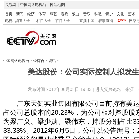
央视网
|
中国网络电视台
|
网站地图
首页
新闻
经济
体育
综艺
春晚
戏曲
音乐
科教
青少
文化
艺术
电视
频道大全
栏目大全
节目大全
直播中国
赛事直播
网络
中国网络电视台
>
经济台
>
资讯
>
美达股份：公司实际控制人拟发
发布时间:2012年06月08日 19:33 |
进入复兴论坛
| 来源：
广东天健实业集团有限公司目前持有美达股份8
占公司总股本的20.23%，为公司相对控股
为梁广义、梁少勋、梁伟东，持股分别占比33.3
33.33%。2012年6月5日，公司以公告编号：2