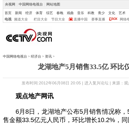
央视网
|
中国网络电视台
|
网站地图
首页
新闻
经济
体育
综艺
春晚
戏曲
音乐
科教
青少
文化
艺术
电视
频道大全
栏目大全
节目大全
直播中国
赛事直播
网络
中国网络电视台
>
经济台
>
资讯
>
龙湖地产5月销售33.5亿 环比
发布时间:2012年06月08日 20:05 |
进入复兴论坛
| 来源：观
观点地产网讯
6月8日，龙湖地产公布5月销售情况称，
售金额33.5亿元人民币，环比增长10.2%，同