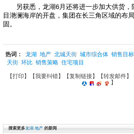
另获悉，龙湖6月还将进一步加大供货，
目滟澜海岸的开盘，集团在长三角区域的布
固。
热词：
龙湖
地产
北城天街
城市综合体
销售目标
天街
环比
销售策略
住宅项目
【
打印
】【
我要纠错
】【
复制链接
】【
转发邮件
】
】
搜索更多
龙湖
地产
的新闻