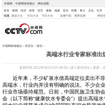
央视网
|
中国网络电视台
|
网站地图
首页
新闻
经济
体育
综艺
春晚
戏曲
音乐
科教
青少
文化
艺术
电视
频道大全
栏目大全
节目大全
直播中国
赛事直播
网络
中国网络电视台
>
经济台
>
资讯
>
高端水行业专家标准出
发布时间:2012年06月12日 08:06 |
进入复兴论坛
| 来源：
近年来，不少矿泉水借高端定位卖出不菲
高端水，行业内并没有明确的说法。不少企
行业市场亟待规范。日前，中国民族卫生协
会（以下简称“健康饮水专委会”）提出高端