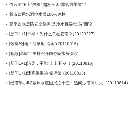
依云6年6上“黑榜” 超标全因“非官方渠道”?
我市饮用水源地水质100%达标
夏季饮水需防安全隐患 选净水机要凭“芯”而论
[新闻1+1]干旱：为什么总在云南？(20120227)
[致富经]地下涌泉里“淘金”(20110915)
[视频]温家宝主持召开国务院常务会议
[新闻1+1]污染，不能“上山下乡”！(20110816)
[新闻1+1]迷雾重重的“铬污染”(20110815)
[经济半小时]聚焦水流困局之十三：追问沙漠高尔夫（20110814）