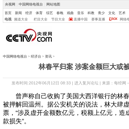
央视网
|
中国网络电视台
|
网站地图
首页
新闻
经济
体育
综艺
春晚
戏曲
音乐
科教
青少
文化
艺术
电视
频道大全
栏目大全
节目大全
直播中国
赛事直播
网络
中国网络电视台
>
经济台
>
资讯
>
林春平归案 涉案金额巨大或
发布时间:2012年06月12日 08:33 |
进入复兴论坛
| 来源：每经网
曾声称自己收购了美国大西洋银行的林春平
被押解回温州。据公安机关的说法，林大肆
票，“涉及虚开金额数亿元，税额上亿元，造
款损失”。