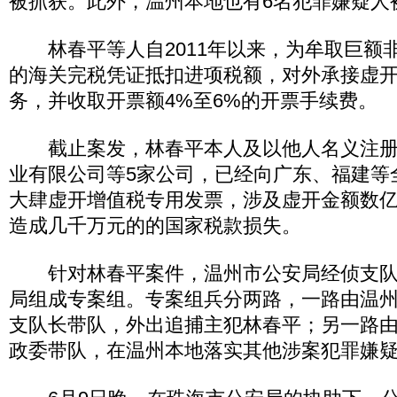
被抓获。此外，温州本地也有6名犯罪嫌疑人
林春平等人自2011年以来，为牟取巨额
的海关完税凭证抵扣进项税额，对外承接虚
务，并收取开票额4%至6%的开票手续费。
截止案发，林春平本人及以他人名义注册
业有限公司等5家公司，已经向广东、福建等
大肆虚开增值税专用发票，涉及虚开金额数
造成几千万元的的国家税款损失。
针对林春平案件，温州市公安局经侦支队
局组成专案组。专案组兵分两路，一路由温
支队长带队，外出追捕主犯林春平；另一路
政委带队，在温州本地落实其他涉案犯罪嫌