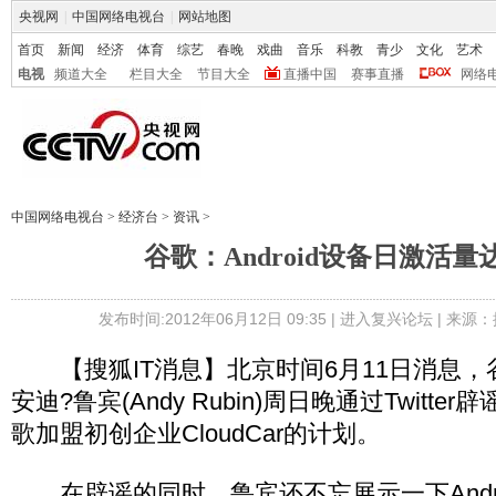
央视网
|
中国网络电视台
|
网站地图
首页
新闻
经济
体育
综艺
春晚
戏曲
音乐
科教
青少
文化
艺术
电视
频道大全
栏目大全
节目大全
直播中国
赛事直播
网络
中国网络电视台
>
经济台
>
资讯
>
谷歌：Android设备日激活量
发布时间:2012年06月12日 09:35 |
进入复兴论坛
| 来源：
【搜狐IT消息】北京时间6月11日消息，谷歌
安迪?鲁宾(Andy Rubin)周日晚通过Twitt
歌加盟初创企业CloudCar的计划。
在辟谣的同时，鲁宾还不忘展示一下Andro