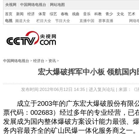
央视网
|
中国网络电视台
|
网站地图
首页
新闻
经济
体育
综艺
春晚
戏曲
音乐
科教
青少
文化
艺术
电视
频道大全
栏目大全
节目大全
直播中国
赛事直播
网络
中国网络电视台
>
经济台
>
资讯
>
宏大爆破挥军中小板 领航国内
发布时间:2012年06月12日 14:35 |
进入复兴论坛
| 来源：《
成立于2003年的广东宏大爆破股份有限
票代码：002683）经过多年的专业经营，
发展成为国内整体爆破方案设计能力最强、
务内容最齐全的矿山民爆一体化服务商之一