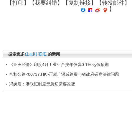
【
打印
】【
我要纠错
】【
复制链接
】【
转发邮件
】
】
搜索更多
任志刚
联汇
的新闻
《亚洲经济》印度4月工业生产按年仅弹0.1% 远低预期
合和公路<00737.HK>正就广深减路费与省政府磋商法律问题
冯婉眉：港联汇制度无急切需要改变