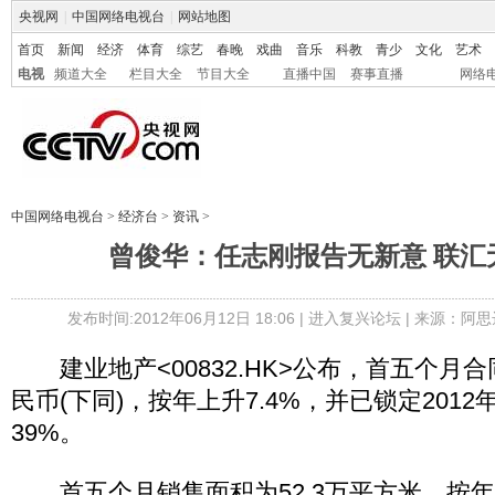
央视网
|
中国网络电视台
|
网站地图
首页
新闻
经济
体育
综艺
春晚
戏曲
音乐
科教
青少
文化
艺术
电视
频道大全
栏目大全
节目大全
直播中国
赛事直播
网络
中国网络电视台
>
经济台
>
资讯
>
曾俊华：任志刚报告无新意 联汇
发布时间:2012年06月12日 18:06 |
进入复兴论坛
| 来源：阿思
建业地产<00832.HK>公布，首五个月合
民币(下同)，按年上升7.4%，并已锁定201
39%。
首五个月销售面积为52.3万平方米，按年上