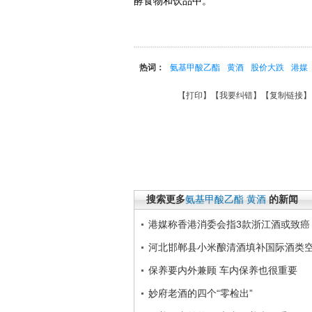
酵食物和饮品中。
热词：
氨基甲酸乙酯
黄酒
股价大跌
港媒
【
打印
】【
我要纠错
】【
复制链接
】
搜索更多
氨基甲酸乙酯
黄酒
的新闻
港媒称香港消委会指3款浙江酒或致癌
河北邯郸县小米酿清酒填补国际酒类
保养要内外兼顾 车内保养也很重要
妙府老酒的四个“零检出”