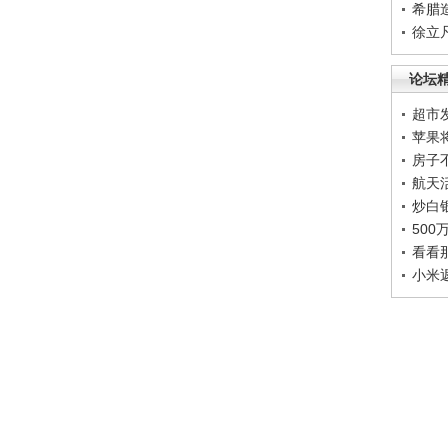
希腊
徐立
论坛
超市
苹果
房子
航天
炒白
50
看看
小米