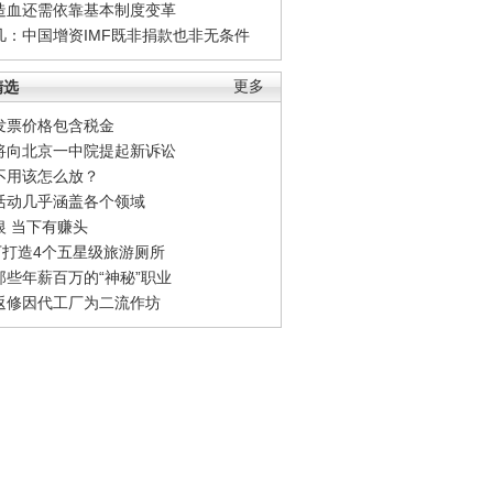
造血还需依靠基本制度变革
凡：中国增资IMF既非捐款也非无条件
精选
更多
发票价格包含税金
将向北京一中院提起新诉讼
不用该怎么放？
活动几乎涵盖各个领域
银 当下有赚头
0万打造4个五星级旅游厕所
那些年薪百万的“神秘”职业
返修因代工厂为二流作坊