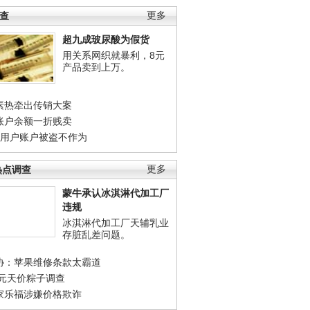
调查
更多
超九成玻尿酸为假货
用关系网织就暴利，8元
产品卖到上万。
素热牵出传销大案
账户余额一折贱卖
店用户账户被盗不作为
热点调查
更多
蒙牛承认冰淇淋代加工厂
违规
冰淇淋代加工厂天辅乳业
存脏乱差问题。
协：苹果维修条款太霸道
0元天价粽子调查
家乐福涉嫌价格欺诈