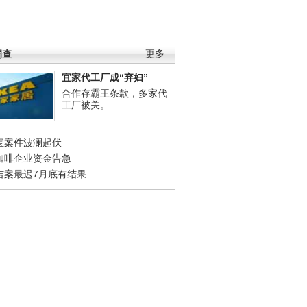
调查
更多
宜家代工厂成“弃妇”
合作存霸王条款，多家代
工厂被关。
宝案件波澜起伏
咖啡企业资金告急
吉案最迟7月底有结果