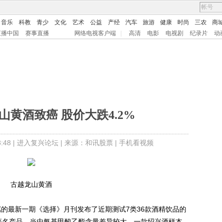
音乐
科教
青少
文化
艺术
公益
产经
汽车
旅游
健康
时尚
三农
商
直播中国
赛事直播
网络电视客户端
|
高清
电影
电视剧
纪录片
动
黄酒致癌 股价大跌4.2%
48 |
进入复兴论坛
| 来源：和讯股票 |
手机看视频
古越龙山黄酒
的最新一期《选择》月刊发布了近期测试7类36款酒精饮品的
著名产品，当中氨基甲酸乙酯含量差异较大，一款绍兴酒样本