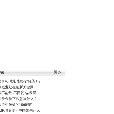
解读
更多
品价格时涨时跌有“解药”吗
制造业处在创新关键期
业不能靠“不回复”谋发展
油价金价下跌意味什么？
公关中传递的“负能量”
IMF增资能为中国带来什么