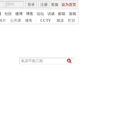
登录
注册
客服
设为首页
城
社区
微博
博客
论坛
访谈
邮箱
游戏
画片
公开课
播客
|
CCTV
频道
栏目