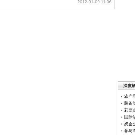
2012-01-09 11:06
深度
农产
装备
彩票
国际
奶企
参与