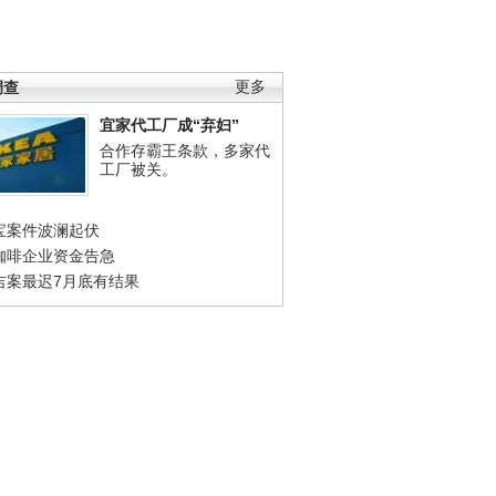
调查
更多
宜家代工厂成“弃妇”
合作存霸王条款，多家代
工厂被关。
宝案件波澜起伏
咖啡企业资金告急
吉案最迟7月底有结果