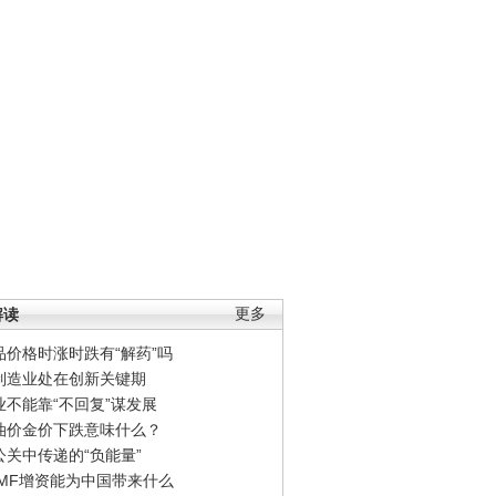
解读
更多
品价格时涨时跌有“解药”吗
制造业处在创新关键期
业不能靠“不回复”谋发展
油价金价下跌意味什么？
公关中传递的“负能量”
IMF增资能为中国带来什么