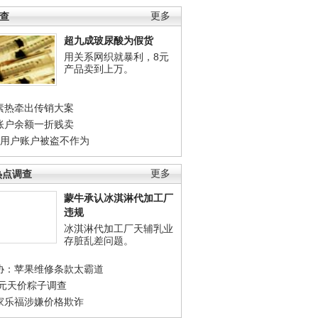
调查
更多
超九成玻尿酸为假货
用关系网织就暴利，8元
产品卖到上万。
素热牵出传销大案
账户余额一折贱卖
店用户账户被盗不作为
热点调查
更多
蒙牛承认冰淇淋代加工厂
违规
冰淇淋代加工厂天辅乳业
存脏乱差问题。
协：苹果维修条款太霸道
0元天价粽子调查
家乐福涉嫌价格欺诈