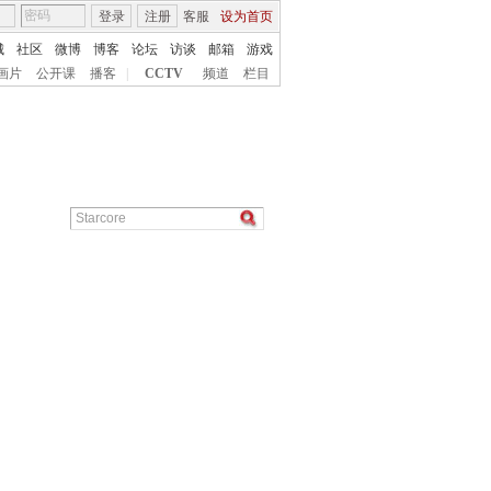
登录
注册
客服
设为首页
城
社区
微博
博客
论坛
访谈
邮箱
游戏
画片
公开课
播客
|
CCTV
频道
栏目