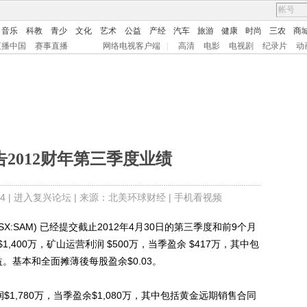
音乐
科教
青少
文化
艺术
公益
产经
汽车
旅游
健康
时尚
三农
商
直播中国
赛事直播
网络电视客户端
|
高清
电影
电视剧
纪录片
动
e报告2012财年第三季度业绩
4 |
进入复兴论坛
| 来源：北美环球财经 |
手机看视频
 Ltd. (TSX:SAM) 已经提交截止2012年4月30日的第三季度和前9个月
400万，矿山运营利润 $500万，当季盈余 $417万，其中包
益。基本和全面摊薄後每股盈余$0.03。
1,780万，当季盈余$1,080万，其中包括黄金远期销售合同