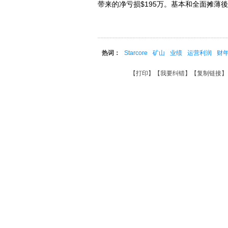
带来的净亏损$195万。基本和全面摊薄後每
热词：
Starcore
矿山
业绩
运营利润
财
【
打印
】【
我要纠错
】【
复制链接
】