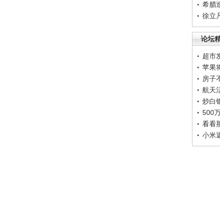
希腊
徐立
论坛
超市
苹果
房子
航天
炒白
50
看看
小米