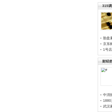
315
胎盘
京东
1号
财经
中消
188
武汉