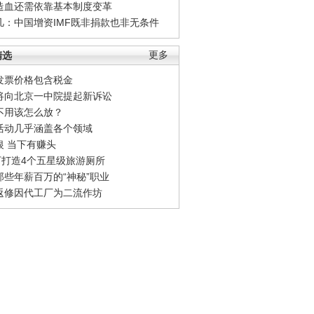
造血还需依靠基本制度变革
凡：中国增资IMF既非捐款也非无条件
精选
更多
发票价格包含税金
将向北京一中院提起新诉讼
不用该怎么放？
活动几乎涵盖各个领域
银 当下有赚头
0万打造4个五星级旅游厕所
那些年薪百万的“神秘”职业
返修因代工厂为二流作坊