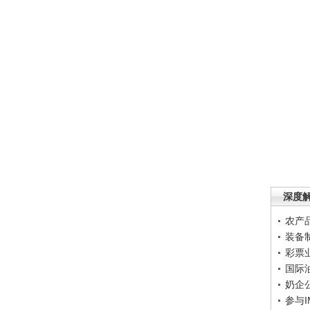
深度
农产
装备
彩票
国际
奶企
参与