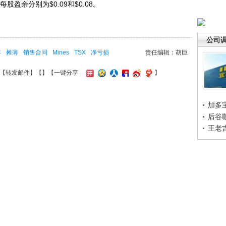
股盈余分别为$0.09和$0.08。
公司
年
摊薄
销售合同
Mines
TSX
净亏损
责任编辑：胡巨
【
转发邮件
】【
】
【一键分享
】
加多
后谷
王老