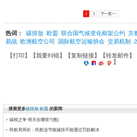
1
2
下一页>>
热词：
碳排放
欧盟
联合国气候变化框架公约
京
易战
欧洲航空公司
国际航空运输协会
交易机制
【
打印
】【
我要纠错
】【
复制链接
】【
转发邮件
】
】
搜索更多
碳排放
欧盟
的新闻
碳税之争 明天在哪里?(图)
民航局局长：民航业节能减排不能通过罚款解决