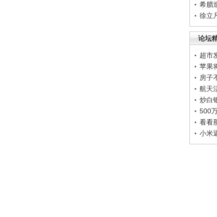
希腊
徐立
论坛
超市
苹果
房子
航天
炒白
50
看看
小米