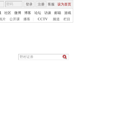
登录
注册
客服
设为首页
城
社区
微博
博客
论坛
访谈
邮箱
游戏
画片
公开课
播客
|
CCTV
频道
栏目