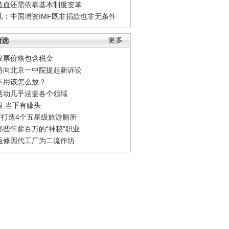
造血还需依靠基本制度变革
凡：中国增资IMF既非捐款也非无条件
精选
更多
发票价格包含税金
将向北京一中院提起新诉讼
不用该怎么放？
活动几乎涵盖各个领域
银 当下有赚头
0万打造4个五星级旅游厕所
那些年薪百万的“神秘”职业
返修因代工厂为二流作坊