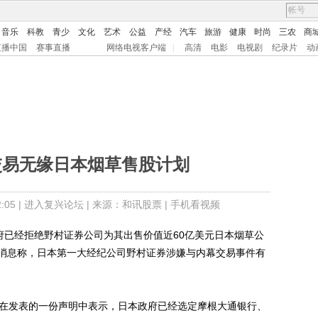
音乐
科教
青少
文化
艺术
公益
产经
汽车
旅游
健康
时尚
三农
商
直播中国
赛事直播
网络电视客户端
|
高清
电影
电视剧
纪录片
动
交易无缘日本烟草售股计划
05 |
进入复兴论坛
| 来源：和讯股票 |
手机看视频
已经拒绝野村证券公司为其出售价值近60亿美元日本烟草公
消息称，日本第一大经纪公司野村证券涉嫌与内幕交易事件有
在发表的一份声明中表示，日本政府已经选定摩根大通银行、