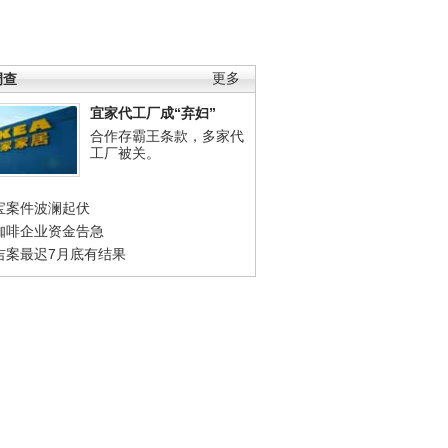
调查
更多
宜家代工厂成“弃妇”
合作存霸王条款，多家代
工厂被关。
宝案件波澜起伏
咖啡企业资金告急
吉案最迟7月底有结果