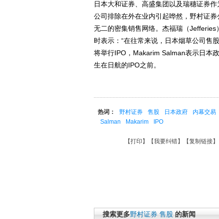
日本大和证券、高盛集团以及瑞穗证券作
公司排除在外在业内引起哗然，野村证券
无二的密集销售网络。杰福瑞（Jefferie
时表示：“在往常来说，日本烟草公司售
将举行IPO，Makarim Salman
生在日航的IPO之前。
热词：
野村证券
售股
日本政府
内幕交易
Salman
Makarim
IPO
【
打印
】【
我要纠错
】【
复制链接
】
搜索更多
野村证券
售股
的新闻