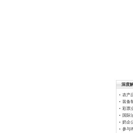
深度
农产
装备
彩票
国际
奶企
参与