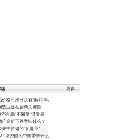
解读
更多
品价格时涨时跌有“解药”吗
制造业处在创新关键期
业不能靠“不回复”谋发展
油价金价下跌意味什么？
公关中传递的“负能量”
IMF增资能为中国带来什么