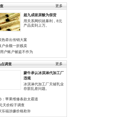
调查
更多
超九成玻尿酸为假货
用关系网织就暴利，8元
产品卖到上万。
素热牵出传销大案
账户余额一折贱卖
店用户账户被盗不作为
热点调查
更多
蒙牛承认冰淇淋代加工厂
违规
冰淇淋代加工厂天辅乳业
存脏乱差问题。
协：苹果维修条款太霸道
0元天价粽子调查
家乐福涉嫌价格欺诈