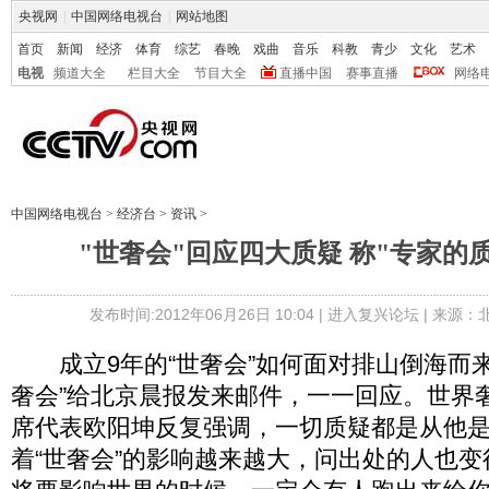
央视网
|
中国网络电视台
|
网站地图
首页
新闻
经济
体育
综艺
春晚
戏曲
音乐
科教
青少
文化
艺术
电视
频道大全
栏目大全
节目大全
直播中国
赛事直播
网络
中国网络电视台
>
经济台
>
资讯
>
"世奢会"回应四大质疑 称"专家的
发布时间:2012年06月26日 10:04 |
进入复兴论坛
| 来源：
成立9年的“世奢会”如何面对排山倒海而来
奢会”给北京晨报发来邮件，一一回应。世界
席代表欧阳坤反复强调，一切质疑都是从他
着“世奢会”的影响越来越大，问出处的人也变