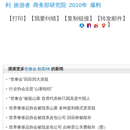
利
旅游者
商务部研究院
2010年
爆料
【
打印
】【
我要纠错
】【
复制链接
】【
转发邮件
】
】
搜索更多
世奢会
欧阳坤
的新闻
“世奢会”回应四大质疑
行业协会还是“山寨组织”
“世奢会”被疑山寨 首席代表称只因其是中国人
世界奢侈品协会被指系山寨 多种盈利模式受质疑
世界奢侈品协会被指系皮包公司 回应称被敲诈
世界奢侈品协会被指皮包公司 自称受公关费敲诈（图）