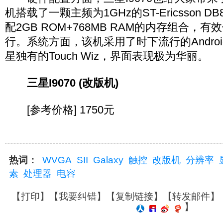
机搭载了一颗主频为1GHz的ST-Ericsson 
配2GB ROM+768MB RAM的内存组合，
行。系统方面，该机采用了时下流行的Android
星独有的Touch Wiz，界面表现极为华丽。
三星I9070 (改版机)
[参考价格] 1750元
热词：
WVGA
SII
Galaxy
触控
改版机
分辨率
素
处理器
电容
【
打印
】【
我要纠错
】【
复制链接
】【
转发邮件
】
】