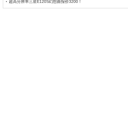
超高分辨率三星E120S幻想曲报价3200！