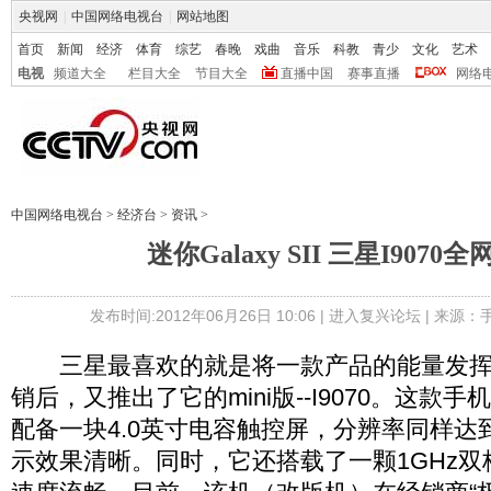
央视网
|
中国网络电视台
|
网站地图
首页
新闻
经济
体育
综艺
春晚
戏曲
音乐
科教
青少
文化
艺术
电视
频道大全
栏目大全
节目大全
直播中国
赛事直播
网络
中国网络电视台
>
经济台
>
资讯
>
迷你Galaxy SII 三星I9070
发布时间:2012年06月26日 10:06 |
进入复兴论坛
| 来源：
三星最喜欢的就是将一款产品的能量发挥到极
销后，又推出了它的mini版--I9070。这款
配备一块4.0英寸电容触控屏，分辨率同样达
示效果清晰。同时，它还搭载了一颗1GHz