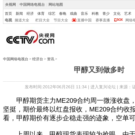
央视网
|
中国网络电视台
|
网站地图
首页
新闻
经济
体育
综艺
春晚
戏曲
音乐
科教
青少
文化
艺术
电视
频道大全
栏目大全
节目大全
直播中国
赛事直播
网络
中国网络电视台
>
经济台
>
资讯
>
甲醇又到做多时
发布时间:2012年06月26日 11:34 |
进入复兴论坛
| 来源：
甲醇期货主力ME209合约周一微涨收盘
坚挺，期价最终以红盘报收，ME209合约收报
看，甲醇期价有逐步企稳走强的迹象，空单
上周以来，甲醇现货表现较为抢眼。由于