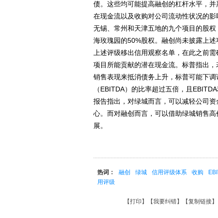
债。这些均可能提高融创的杠杆水平，并
在现金流以及收购对公司流动性状况的影
无锡、常州和天津五地的九个项目的股权，
海玫瑰园的50%股权。融创尚未披露上
上述评级移出信用观察名单，在此之前需
项目所能贡献的潜在现金流。标普指出，
销售表现来抵消债务上升，标普可能下调
（EBITDA）的比率超过五倍，且EBI
报告指出，对绿城而言，可以减轻公司资
心。而对融创而言，可以借助绿城销售高
展。
热词：
融创
绿城
信用评级体系
收购
EB
用评级
【
打印
】【
我要纠错
】【
复制链接
】