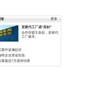
调查
更多
宜家代工厂成“弃妇”
合作存霸王条款，多家代
工厂被关。
宝案件波澜起伏
咖啡企业资金告急
吉案最迟7月底有结果