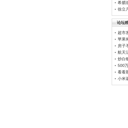
希腊
徐立
论坛
超市
苹果
房子
航天
炒白
50
看看
小米