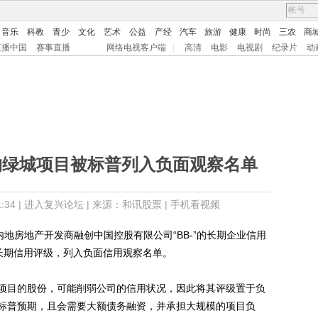
音乐
科教
青少
文化
艺术
公益
产经
汽车
旅游
健康
时尚
三农
商
直播中国
赛事直播
网络电视客户端
|
高清
电影
电视剧
纪录片
动
购绿城项目被标普列入负面观察名单
34 |
进入复兴论坛
| 来源：和讯股票 |
手机看视频
房地产开发商融创中国控股有限公司“BB-”的长期企业信用
系长期信用评级，列入负面信用观察名单。
目的股份，可能削弱公司的信用状况，因此将其评级置于负
标普预期，且会需要大额债务融资，并承担大规模的项目负