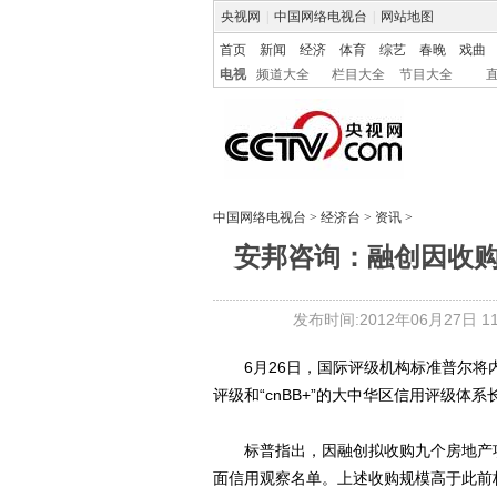
央视网
|
中国网络电视台
|
网站地图
首页
新闻
经济
体育
综艺
春晚
戏曲
电视
频道大全
栏目大全
节目大全
中国网络电视台
>
经济台
>
资讯
>
安邦咨询：融创因收
发布时间:2012年06月27日 11:
6月26日，国际评级机构标准普尔将内地
评级和“cnBB+”的大中华区信用评级体
标普指出，因融创拟收购九个房地产项
面信用观察名单。上述收购规模高于此前