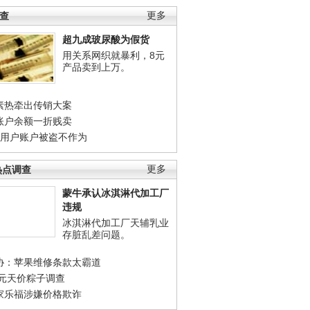
调查
更多
超九成玻尿酸为假货
用关系网织就暴利，8元
产品卖到上万。
素热牵出传销大案
账户余额一折贱卖
店用户账户被盗不作为
热点调查
更多
蒙牛承认冰淇淋代加工厂
违规
冰淇淋代加工厂天辅乳业
存脏乱差问题。
协：苹果维修条款太霸道
0元天价粽子调查
家乐福涉嫌价格欺诈