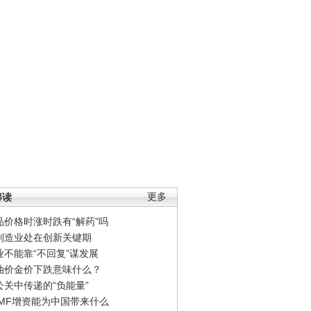
解读
更多
品价格时涨时跌有“解药”吗
制造业处在创新关键期
业不能靠“不回复”谋发展
油价金价下跌意味什么？
公关中传递的“负能量”
IMF增资能为中国带来什么