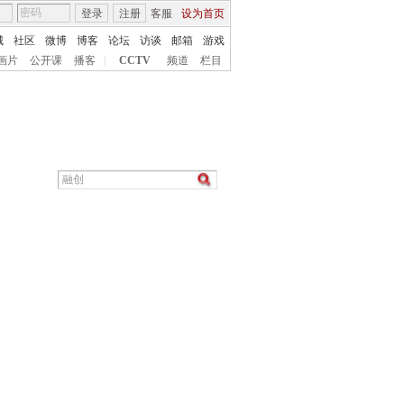
登录
注册
客服
设为首页
城
社区
微博
博客
论坛
访谈
邮箱
游戏
画片
公开课
播客
|
CCTV
频道
栏目