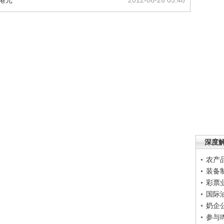
港元
2012-06-26 05:48
深度
农产
装备
彩票
国际
奶企
参与