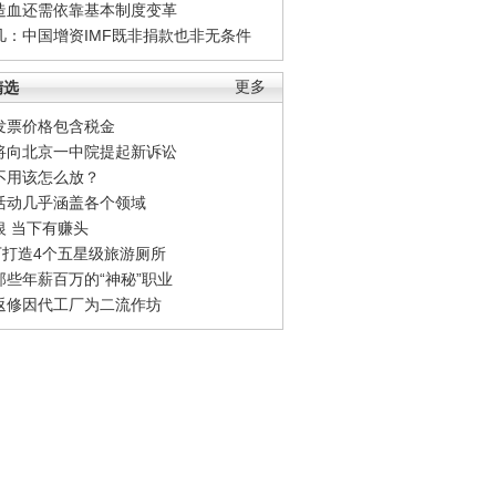
造血还需依靠基本制度变革
凡：中国增资IMF既非捐款也非无条件
精选
更多
发票价格包含税金
将向北京一中院提起新诉讼
不用该怎么放？
活动几乎涵盖各个领域
银 当下有赚头
0万打造4个五星级旅游厕所
那些年薪百万的“神秘”职业
返修因代工厂为二流作坊