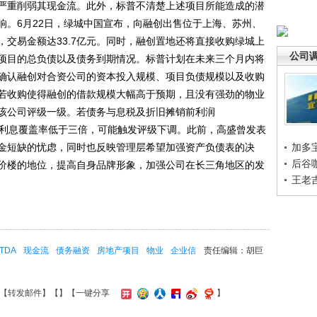
严重削弱其现金流。此外，标普不清楚上述项目所能造成的潜
响。6月22日，绿城中国宣布，向融创出售位于上海、苏州、
交易金额达33.7亿元。同时，融创置地还将直接收购绿城上
公司
述项目的总负债以及债务到期情况。标普计划在未来三个月内将
确认融创对合资公司的资本投入规模、项目负债规模以及收购
若收购使得融创的借款规模大幅高于预期，且没有强劲的物业
该公司评级一级。若债务与息税及折旧摊销前利润
TDA利息覆盖率低于三倍，可能触发评级下调。此前，高盛曾发表
金短缺的忧虑，同时也反映管理层希望加强资产负债表的决
加多
后谷
价楼的地位，提高自身品牌形象，加强公司在长三角地区的发
王老
ITDA
现金流
债务融资
房地产项目
物业
企业信
责任编辑：胡巨
【
转发邮件
】【
】
【一键分享
】