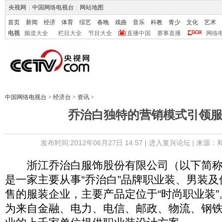
央视网
|
中国网络电视台
|
网站地图
首页
新闻
经济
体育
综艺
春晚
戏曲
音乐
科教
青少
文化
艺术
电视
频道大全
栏目大全
节目大全
直播中国
赛事直播
网络
中国网络电视台
>
经济台
>
资讯
>
乔治白独特的营销模式引领
发布时间:2012年06月27日 14:57 |
进入复兴论坛
| 来源：
浙江乔治白服饰股份有限公司（以下简称“乔
是一家主要从事“乔治白”品牌职业装、男装
售的服装企业，主要产品定位于“时尚职业装
为来自金融、电力、电信、邮政、物流、钢