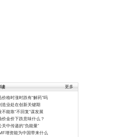
解读
更多
品价格时涨时跌有“解药”吗
制造业处在创新关键期
业不能靠“不回复”谋发展
油价金价下跌意味什么？
公关中传递的“负能量”
IMF增资能为中国带来什么