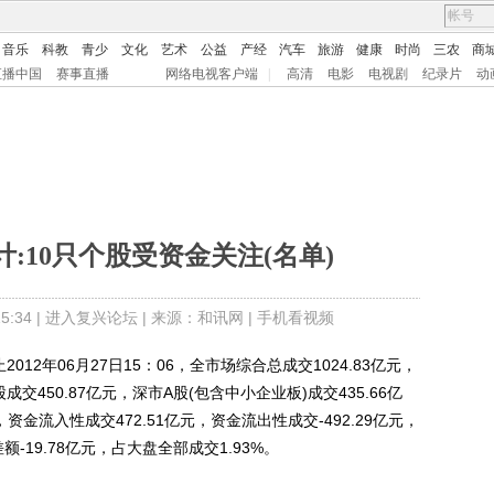
音乐
科教
青少
文化
艺术
公益
产经
汽车
旅游
健康
时尚
三农
商
直播中国
赛事直播
网络电视客户端
|
高清
电影
电视剧
纪录片
动
计:10只个股受资金关注(名单)
:34 |
进入复兴论坛
| 来源：和讯网 |
手机看视频
2年06月27日15：06，全市场综合总成交1024.83亿元，
成交450.87亿元，深市A股(包含中小企业板)成交435.66亿
资金流入性成交472.51亿元，资金流出性成交-492.29亿元，
-19.78亿元，占大盘全部成交1.93%。