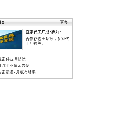
调查
更多
宜家代工厂成“弃妇”
合作存霸王条款，多家代
工厂被关。
宝案件波澜起伏
咖啡企业资金告急
吉案最迟7月底有结果