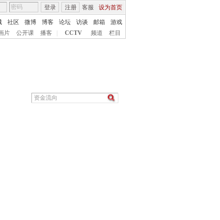
登录
注册
客服
设为首页
城
社区
微博
博客
论坛
访谈
邮箱
游戏
画片
公开课
播客
|
CCTV
频道
栏目