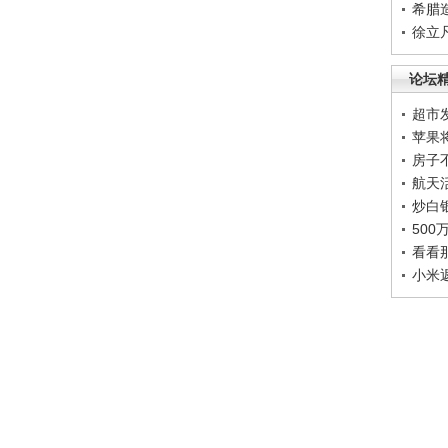
希腊
徐立
论坛
超市
苹果
房子
航天
炒白
50
看看
小米