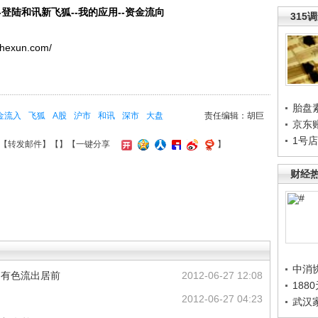
-登陆和讯新飞狐--我的应用--资金流向
315
h.hexun.com/
胎盘
金流入
飞狐
A股
沪市
和讯
深市
大盘
责任编辑：胡巨
京东
1号
【
转发邮件
】【
】
【一键分享
】
财经
中消
 有色流出居前
2012-06-27 12:08
188
2012-06-27 04:23
武汉