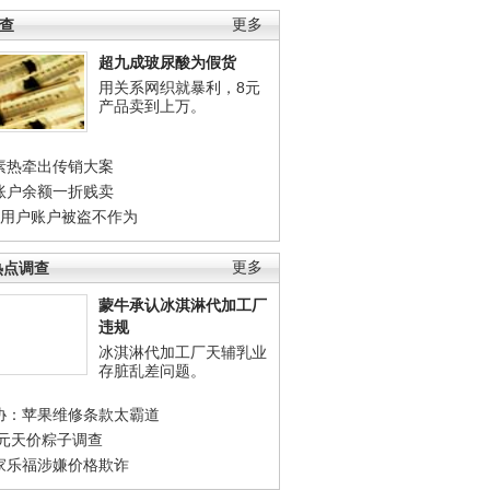
调查
更多
超九成玻尿酸为假货
用关系网织就暴利，8元
产品卖到上万。
素热牵出传销大案
账户余额一折贱卖
店用户账户被盗不作为
热点调查
更多
蒙牛承认冰淇淋代加工厂
违规
冰淇淋代加工厂天辅乳业
存脏乱差问题。
协：苹果维修条款太霸道
0元天价粽子调查
家乐福涉嫌价格欺诈