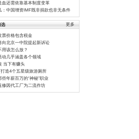
造血还需依靠基本制度变革
凡：中国增资IMF既非捐款也非无条件
精选
更多
发票价格包含税金
将向北京一中院提起新诉讼
不用该怎么放？
活动几乎涵盖各个领域
银 当下有赚头
0万打造4个五星级旅游厕所
那些年薪百万的“神秘”职业
返修因代工厂为二流作坊