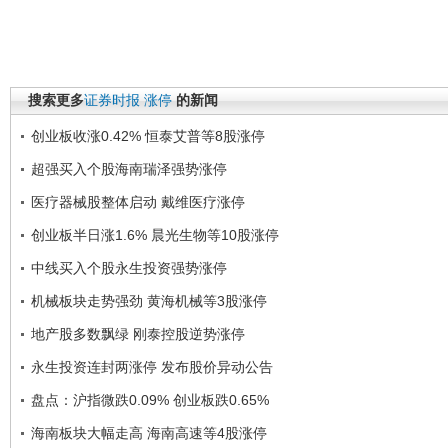
搜索更多
证券时报
涨停
的新闻
创业板收涨0.42% 恒泰艾普等8股涨停
超强买入个股海南瑞泽强势涨停
医疗器械股整体启动 戴维医疗涨停
创业板半日涨1.6% 晨光生物等10股涨停
中线买入个股永生投资强势涨停
机械板块走势强劲 黄海机械等3股涨停
地产股多数飘绿 刚泰控股逆势涨停
永生投资连封两涨停 发布股价异动公告
盘点：沪指微跌0.09% 创业板跌0.65%
海南板块大幅走高 海南高速等4股涨停