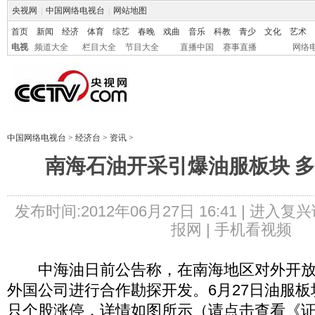
央视网
|
中国网络电视台
|
网站地图
首页
新闻
经济
体育
综艺
春晚
戏曲
音乐
科教
青少
文化
艺术
电视
频道大全
栏目大全
节目大全
直播中国
赛事直播
网络
中国网络电视台
>
经济台
>
资讯
>
南海石油开采引爆油服板块 
发布时间:2012年06月27日 16:41 |
进入复兴
报网 |
手机看视频
中海油日前公告称，在南海地区对外开放
外国公司进行合作勘探开发。6月27日油服
只个股涨停，详情如图所示（请点击查看《