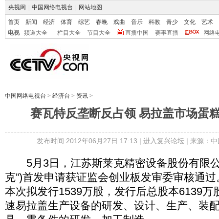
央视网
|
中国网络电视台
|
网站地图
首页
新闻
经济
体育
综艺
春晚
戏曲
音乐
科教
青少
文化
艺术
电视
频道大全
栏目大全
节目大全
直播中国
赛事直播
网络
中国网络电视台
>
经济台
>
资讯
>
赛瓦特反垄断反占领 易拉盖市场蛋
发布时间:2012年06月27日 17:13 |
进入复兴论坛
| 来源：中
5月3日，江苏斯莱克精密设备股份有限公司
克”)首发申请获证监会创业板发审委审核通
本次拟发行1539万股，发行后总股本6139
速易拉盖生产设备的研发、设计、生产、装