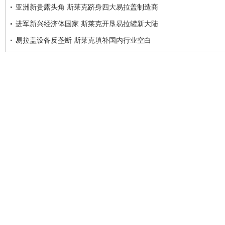
亚洲新贵露头角 斯莱克跻身四大易拉盖制造商
进军新兴经济体国家 斯莱克开垦易拉罐新大陆
易拉盖设备反垄断 斯莱克填补国内行业空白