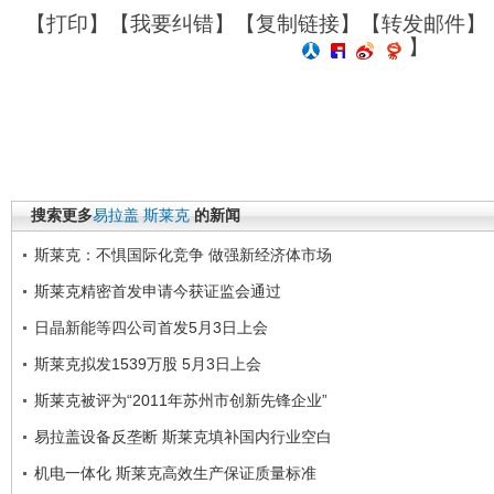
【
打印
】【
我要纠错
】【
复制链接
】【
转发邮件
】
】
搜索更多
易拉盖
斯莱克
的新闻
斯莱克：不惧国际化竞争 做强新经济体市场
斯莱克精密首发申请今获证监会通过
日晶新能等四公司首发5月3日上会
斯莱克拟发1539万股 5月3日上会
斯莱克被评为“2011年苏州市创新先锋企业”
易拉盖设备反垄断 斯莱克填补国内行业空白
机电一体化 斯莱克高效生产保证质量标准